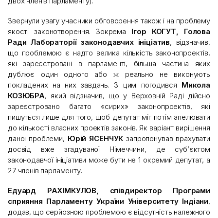
двох членів парламенту).
Звернули увагу учасники обговорення також і на проблему
якості законотворення. Зокрема
Ігор КОГУТ, Голова
Ради Лабораторії законодавчих ініціатив
, відзначив,
що проблемою є надто велика кількість законопроектів,
які зареєстровані в парламенті, більша частина яких
дублює один одного або ж реально не виконують
покладених на них завдань. З цим погодився
Микола
КОЗЮБРА
, який відзначив, що у Верховній Раді дійсно
зареєстровано багато «сирих» законопроектів, які
пишуться лише для того, щоб депутат міг потім апелювати
до кількості власних проектів законів. Як варіант вирішення
даної проблеми,
Юрій ЯСЕНЧУК
запропонував врахувати
досвід вже згадуваної Німеччини, де суб’єктом
законодавчої ініціативи може бути не 1 окремий депутат, а
27 членів парламенту.
Едуард РАХІМКУЛОВ, співдиректор Програми
сприяння Парламенту України Університету Індіани
,
додав, що серйозною проблемою є відсутність належного