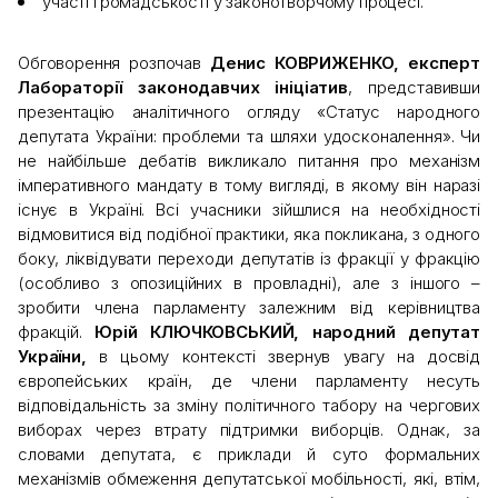
участі громадськості у законотворчому процесі.
Обговорення розпочав
Денис КОВРИЖЕНКО, експерт
Лабораторії законодавчих ініціатив
, представивши
презентацію аналітичного огляду «Статус народного
депутата України: проблеми та шляхи удосконалення». Чи
не найбільше дебатів викликало питання про механізм
імперативного мандату в тому вигляді, в якому він наразі
існує в Україні. Всі учасники зійшлися на необхідності
відмовитися від подібної практики, яка покликана, з одного
боку, ліквідувати переходи депутатів із фракції у фракцію
(особливо з опозиційних в провладні), але з іншого –
зробити члена парламенту залежним від керівництва
фракцій.
Юрій КЛЮЧКОВСЬКИЙ, народний депутат
України,
в цьому контексті звернув увагу на досвід
європейських країн, де члени парламенту несуть
відповідальність за зміну політичного табору на чергових
виборах через втрату підтримки виборців. Однак, за
словами депутата, є приклади й суто формальних
механізмів обмеження депутатської мобільності, які, втім,