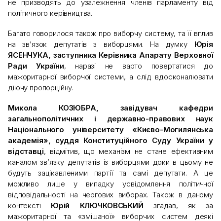
не призводять до узалежнення членів парламенту від
політичного керівництва.
Багато говорилося також про виборчу систему, та її вплив
на зв’язок депутатів з виборцями. На думку
Юрія
ЯСЕНЧУКА, заступника Керівника Апарату Верховної
Ради України
, наразі не варто повертатися до
мажоритарної виборчої системи, а слід вдосконалювати
діючу пропорційну.
Микола КОЗЮБРА, завідувач кафедри
загальнополітичних і державно-правових наук
Національного університету «Києво-Могилянська
академія», суддя Конституційного Суду України у
відставці
, відмітив, що механізм не стане ефективним
каналом зв’язку депутатів із виборцями доки в цьому не
будуть зацікавленими партії та самі депутати. А це
можливо лише у випадку усвідомлення політичної
відповідальності на чергових виборах. Також в даному
контексті
Юрій КЛЮЧКОВСЬКИЙ
згадав, як за
мажоритарної та «змішаної» виборчих систем деякі