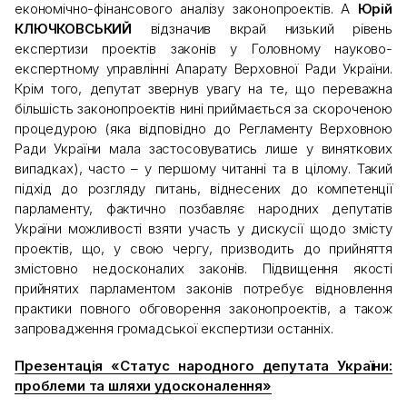
економічно-фінансового аналізу законопроектів. А
Юрій
КЛЮЧКОВСЬКИЙ
відзначив вкрай низький рівень
експертизи проектів законів у Головному науково-
експертному управлінні Апарату Верховної Ради України.
Крім того, депутат звернув увагу на те, що переважна
більшість законопроектів нині приймається за скороченою
процедурою (яка відповідно до Регламенту Верховною
Ради України мала застосовуватись лише у виняткових
випадках), часто – у першому читанні та в цілому. Такий
підхід до розгляду питань, віднесених до компетенції
парламенту, фактично позбавляє народних депутатів
України можливості взяти участь у дискусії щодо змісту
проектів, що, у свою чергу, призводить до прийняття
змістовно недосконалих законів. Підвищення якості
прийнятих парламентом законів потребує відновлення
практики повного обговорення законопроектів, а також
запровадження громадської експертизи останніх.
Презентація «Статус народного депутата України:
проблеми та шляхи удосконалення»