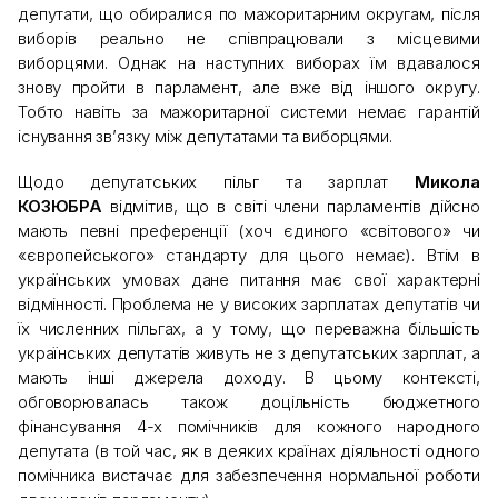
депутати, що обиралися по мажоритарним округам, після
виборів реально не співпрацювали з місцевими
виборцями. Однак на наступних виборах їм вдавалося
знову пройти в парламент, але вже від іншого округу.
Тобто навіть за мажоритарної системи немає гарантій
існування зв’язку між депутатами та виборцями.
Щодо депутатських пільг та зарплат
Микола
КОЗЮБРА
відмітив, що в світі члени парламентів дійсно
мають певні преференції (хоч єдиного «світового» чи
«європейського» стандарту для цього немає). Втім в
українських умовах дане питання має свої характерні
відмінності. Проблема не у високих зарплатах депутатів чи
їх численних пільгах, а у тому, що переважна більшість
українських депутатів живуть не з депутатських зарплат, а
мають інші джерела доходу. В цьому контексті,
обговорювалась також доцільність бюджетного
фінансування 4-х помічників для кожного народного
депутата (в той час, як в деяких країнах діяльності одного
помічника вистачає для забезпечення нормальної роботи