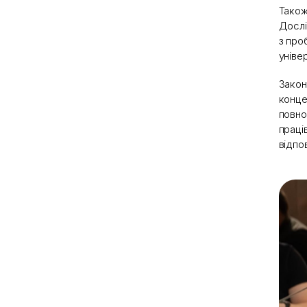
Також
Дослі
з про
уніве
Закон
конце
повно
праці
відпо