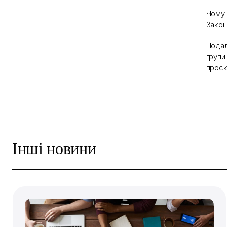
Чому 
Закон
Подал
групи
проєк
Інші новини