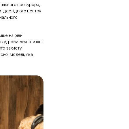
ального прокурора,
о-дослідного центру
онального
ише на рівні
дку, розмежувати їхні
ого захисту
сної моделі, яка