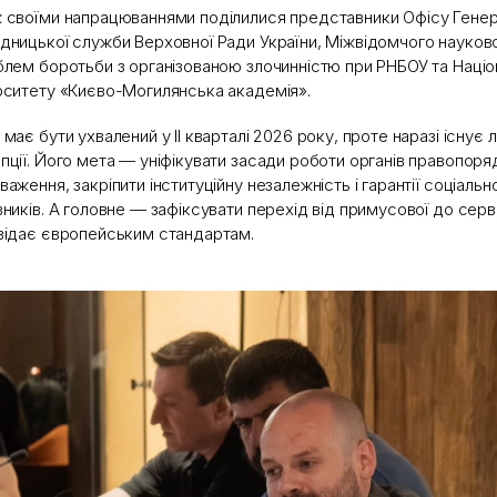
 своїми напрацюваннями поділилися представники Офісу Генер
дницької служби Верховної Ради України, Міжвідомчого науков
блем боротьби з організованою злочинністю при РНБОУ та Наці
рситету «Києво-Могилянська академія».
 має бути ухвалений у ІІ кварталі 2026 року, проте наразі існує л
пції. Його мета — уніфікувати засади роботи органів правопоря
важення, закріпити інституційну незалежність і гарантії соціальн
вників. А головне — зафіксувати перехід від примусової до серві
відає європейським стандартам.