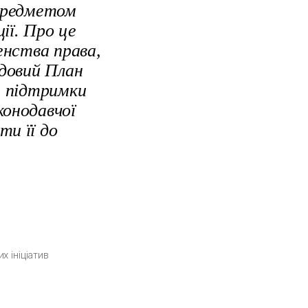
 предметом
ії. Про це
енства права,
довий План
а підтримки
конодавчої
ти її до
 ініціатив