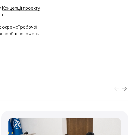
у
Концепції проєкту
в.
 окремої робочої
 розробці положень