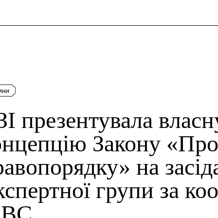
и
ини
ЗІ презентувала власн
онцепцію Закону «Про
равопорядку» на засід
кспертної групи за ко
ВС