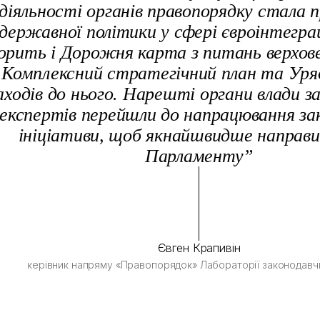
діяльності органів правопорядку стала
державної політики у сфері євроінтеграц
орить і Дорожня карта з питань верхов
і Комплексний стратегічний план та Уря
аходів до нього. Нарешті органи влади з
експертів перейшли до напрацювання за
ініціативи, щоб якнайшвидше направи
Парламенту”
Євген Крапивін
керівник напряму «Правопорядок» Лабораторії законодавчих