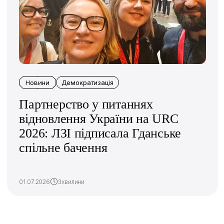
Новини
Демократизація
Партнерство у питаннях
відновлення України на URC
2026: ЛЗІ підписала Гданське
спільне бачення
01.07.2026
3хвилини