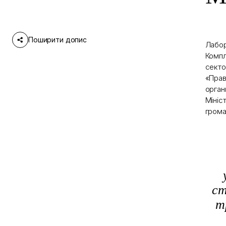
Поширити допис
Лабор
Компл
секто
«Прав
орган
Мініс
грома
ст
т