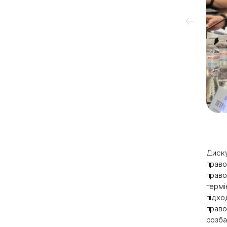
Диску
право
право
термі
підхо
право
розба