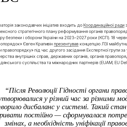
аторія законодавчих ініціатив входить до
Координаційної ради
з
ексного стратегічного плану реформування органів правопоряд
ру безпеки і оборони України на 2023–2027 роки (КСП). 18 черв
опорядок» Євген Крапивін
презентував
концепцію ЛЗІ майбутн
и правопорядку» під час другого засідання Експертної групи за 
терства внутрішніх справ, державних органів, органів правопоря
дянського суспільства та міжнародних партнерів (EUAM, EU Dele
“Після Революції Гідності органи прав
утворювалися у різний час за різними мо
ворило дисбаланс у системі. Такий стан 
ривати постійно — сформувалася потреб
змінах, а необхідність уніфікації право