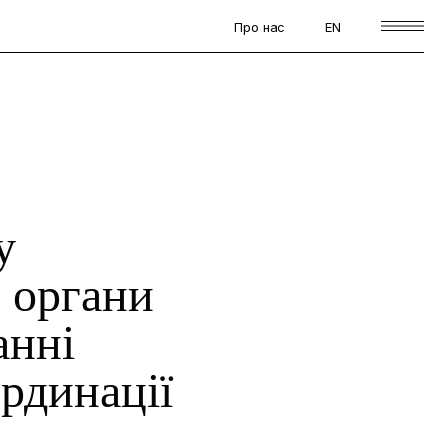
Про нас
EN
у
 органи
анні
ординації