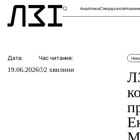
Аналітика
Спецпроєкти
Новин
Дата:
Час читання:
Нов
19.06.2026
2 хвилини
Л
к
п
Е
М