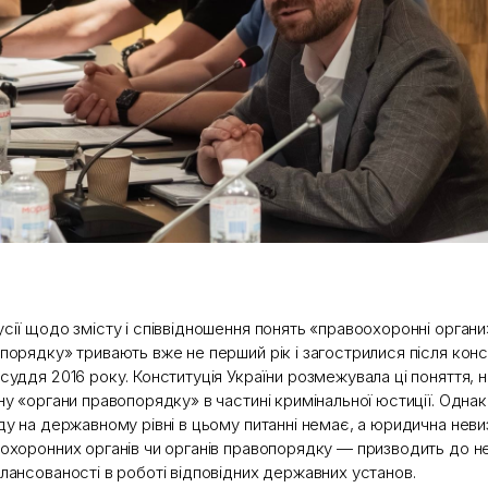
сії щодо змісту і співвідношення понять «правоохоронні органи
порядку» тривають вже не перший рік і загострилися після кон
суддя 2016 року. Конституція України розмежувала ці поняття, 
ну «органи правопорядку» в частині кримінальної юстиції. Одна
ду на державному рівні в цьому питанні немає, а юридична неви
охоронних органів чи органів правопорядку — призводить до н
лансованості в роботі відповідних державних установ.