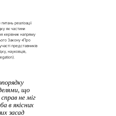
 питань реалізації
ку як частини
ня керівник напряму
ього Закону «Про
участі представників
дку, науковців,
gation).
опорядку
делями, що
справ не міг
а в якісних
вих засад