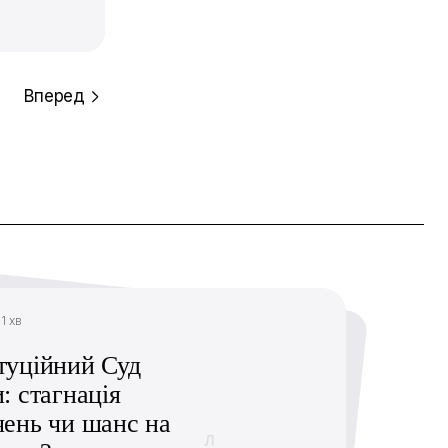
Вперед
11 хв
туційний Суд
: стагнація
чень чи шанс на