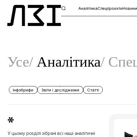
Аналітика
Спецпроєкти
Новин
Усе
Аналітика
Спе
Інфобрифи
Звіти і дослідження
Статті
У цьому розділі зібрані всі наші аналітичні