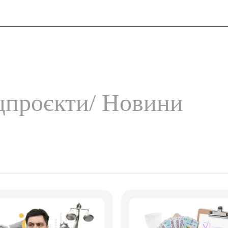
и
цпроєкти
Новини