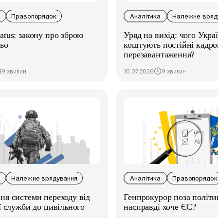
Правопорядок
Аналітика
Належне вряд
tus: закону про зброю
Уряд на вихід: чого Украї
ьо
коштують постійні кадро
перезавантаження?
9 хвилин
16.07.2026
9 хвилин
Належне врядування
Аналітика
Правопорядок
я системи переходу від
Генпрокурор поза політи
ї служби до цивільного
насправді хоче ЄС?