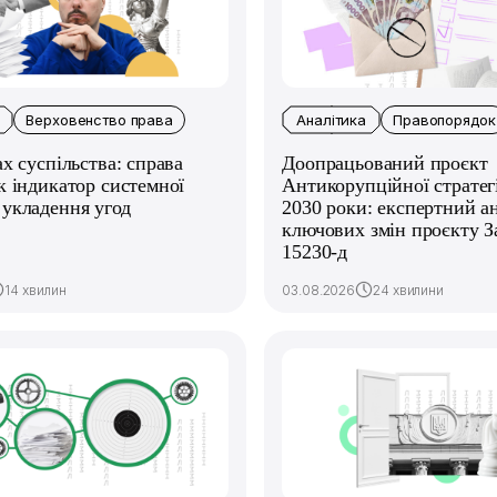
Верховенство права
Аналітика
Правопорядок
ах суспільства: справа
Доопрацьований проєкт
к індикатор системної
Антикорупційної стратегі
укладення угод
2030 роки: експертний ан
ключових змін проєкту 
15230-д
14 хвилин
03.08.2026
24 хвилини