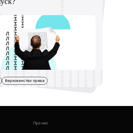
пуск?
Верховенство права
Про нас