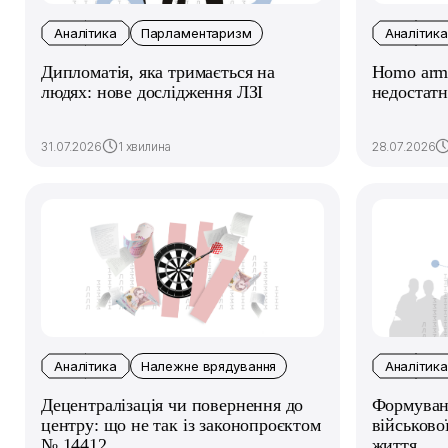
Аналітика
Парламентаризм
Аналітика
Дипломатія, яка тримається на
Homo arma
людях: нове дослідження ЛЗІ
недостатн
31.07.2026
1 хвилина
28.07.2026
Аналітика
Належне врядування
Аналітика
Децентралізація чи повернення до
Формуванн
центру: що не так із законопроєктом
військово
№ 14412
життя