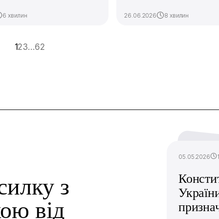
6 хвилин
26.06.2026
8 хвилин
1
2
3
…
62
05.05.2026
Консти
силку з
України
ою від
призна