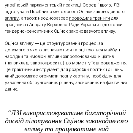
українській парламентській практиці. Серед іншого, ЛЗІ
підготувала
Посібник з методології Оцінки законодавчого
впливу
, а також неодноразово
проводила тренінги
для
працівників Апарату Верховної Ради України з підготовки
гендерно-сенситивних Оцінок законодавчого впливу.
Оцінка впливу — це структурований процес, за
допомогою якого визначаються та оцінюються майбутні
наслідки та ймовірні впливи запропонованих ініціатив
(наприклад, законопроєктів) до моменту їх впровадження.
Це практичний інструмент для розробки політик і рішень,
який допомагає отримати повну картину, необхідну для
ухвалення обґрунтованих рішень, заснованих на фактичних
даних.
“ЛЗІ використовуватиме багаторічний
досвід пілотування Оцінок законодавчого
впливу та працюватиме над