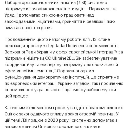
Лабораторія законодавчих ініціатив (ЛЗІ) системно
підтримує ключові українські інституції — Парламент та
Уряд, і допомагає синхронно працювати над
законодавчими ініціативами, прийняття й реалізації яких
вимагає євроінтеграція.
Продовженням цього напряму роботи для ЛЗІ стане
реалізація проєкту «IntegRada: Посилення спроможності
Верховної Ради України у сфері європейської інтеграції» за
підтримки ініціативи ЄC Ukraine2EU. Він забезпечуватиме
координаційну та експертну підтримку для своєчасної й
ефективної імплементації Дорожньої карти з
функціонування демократичних інституцій. Це сприятиме
як європейській інтеграції України загалом, так і посиленню
спроможності українського Парламенту забезпечувати
цей процес.
Ключовим з елементом проєкту є підготовка комплексних
Оцінок законодавчого впливу в законотворчій практиці. У
цій темі ЛЗІ працює з 2020 року і системно допомагає з
впровадженням Оцінок законодавчого впливу в