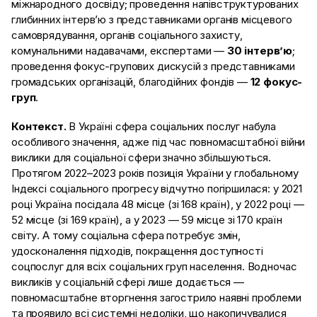
міжнародного досвіду; проведення напівструктурованих
глибинних інтерв’ю з представниками органів місцевого
самоврядування, органів соціального захисту,
комунальними надавачами, експертами —
30 інтервʼю
;
проведення фокус-групових дискусій з представниками
громадських організацій, благодійних фондів —
12 фокус-
груп
.
Контекст.
В Україні сфера соціальних послуг набула
особливого значення, адже під час повномасштабної війни
виклики для соціальної сфери значно збільшуються.
Протягом 2022–2023 років позиція України у глобальному
Індексі соціального прогресу відчутно погіршилася: у 2021
році Україна посідала 48 місце (зі 168 країн), у 2022 році —
52 місце (зі 169 країн), а у 2023 — 59 місце зі 170 країн
світу. А тому соціальна сфера потребує змін,
удосконалення підходів, покращення доступності
соцпослуг для всіх соціальних груп населення. Водночас
викликів у соціальній сфері лише додається —
повномасштабне вторгнення загострило наявні проблеми
та проявило всі системні недоліки, що накопичувалися