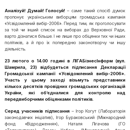
Аналізуй! Думай! Голосуй!
– саме такий спосіб думок
пропонує українським виборцям громадська кампанія
«Усвідомлений вибір-2006». Перед тим, як проголосувати
за той чи інший список на виборах до Верховної Ради,
варто дізнатися більше. І не лише про обіцянки тих чи інших
політиків, а й про їх попередню законотворчу чи іншу
діяльність.
23 лютого о 14.00 годині в ЛІГАБізнесІнформ (вул.
Шамрила, 23) відбудеться підписання Декларації
Громадської кампанії «Усвідомлений вибір-2006».
Участь у цьому заході візьмуть представники
кількох десятків провідних громадських організацій
України, які об’єдналися для контролю над
передвиборчими обіцянками політиків.
Серед учасників підписання
– Ігор Когут (Лабораторія
законодавчих ініціатив), Ігор Бураковський (Міжнародний
фонд «Відродження»), Наталя Лігачова (ГО