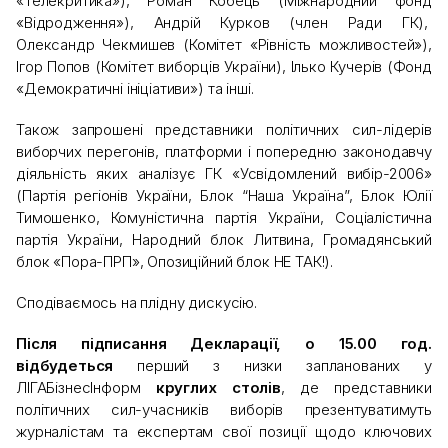
«Телекритика»), Роман Кобець (Міжнародний фонд
«Відродження»), Андрій Курков (член Ради ГК),
Олександр Чекмишев (Комітет «Рівність можливостей»),
Ігор Попов (Комітет виборців України), Ілько Кучерів (Фонд
«Демократичні ініціативи») та інші.
Також запрошені представники політичних сил-лідерів
виборчих перегонів, платформи і попередню законодавчу
діяльність яких аналізує ГК «Усвідомлений вибір-2006»
(Партія регіонів України, Блок “Наша Україна”, Блок Юлії
Тимошенко, Комуністична партія України, Соціалістична
партія України, Народний блок Литвина, Громадянський
блок «Пора-ПРП», Опозиційний блок НЕ ТАК!).
Сподіваємось на плідну дискусію.
Після підписання Декларації, о 15.00 год.
відбудеться
перший з низки запланованих у
ЛІГАБізнесІнформ
круглих столів
, де представники
політичних сил-учасників виборів презентуватимуть
журналістам та експертам свої позиції щодо ключових