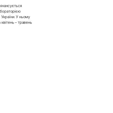
фінансується
абораторією
 України. У ньому
 квітень – травень