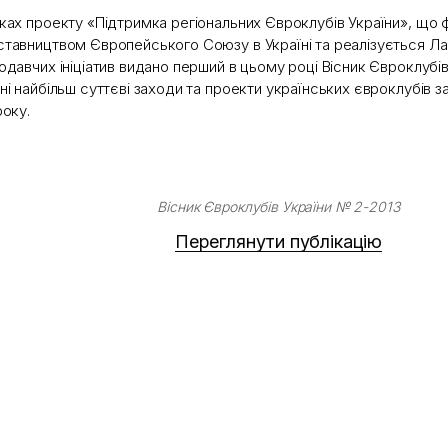
ках проекту «Підтримка регіональних Євроклубів України», що 
тавництвом Європейського Союзу в Україні та реалізується Л
одавчих ініціатив видано перший в цьому році Вісник Євроклубів
ні найбільш суттєві заходи та проекти українських євроклубів за
року.
Вісник Євроклубів України № 2-2013
Переглянути публікацію