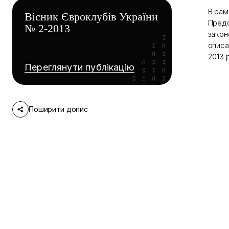
В рам
Вісник Євроклубів України
Предс
№ 2-2013
закон
описа
2013 
Переглянути публікацію
Поширити допис