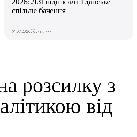
2026: ЛЗІ підписала Гданське
спільне бачення
01.07.2026
3хвилини
на розсилку з
алітикою від