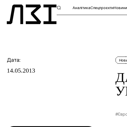
Аналітика
Спецпроєкти
Новин
Дата:
Нов
14.05.2013
Д
У
#Євро