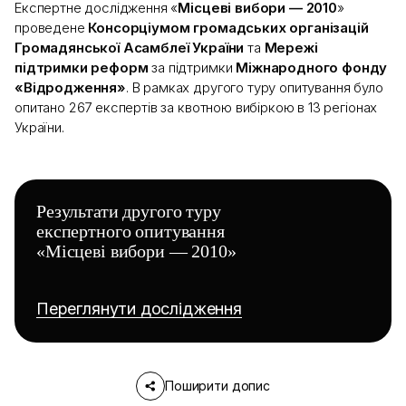
Експертне дослідження «
Місцеві вибори — 2010
»
проведене
Консорціумом громадських організацій
Громадянської Асамблеї України
та
Мережі
підтримки реформ
за підтримки
Міжнародного фонду
«Відродження»
. В рамках другого туру опитування було
опитано 267 експертів за квотною вибіркою в 13 регіонах
України.
Результати другого туру
експертного опитування
«Місцеві вибори — 2010»
Переглянути дослідження
Поширити допис