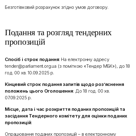
Безготівковий розрахунок згідно умов договору.
Подання та розгляд тендерних
пропозицій
Спосіб і строк подання
:
На електронну адресу
tender@parliament.org.ua (з поміткою «
Тендер
МБК»
), до 18
год. 00 хв. 10.09.2025 р.
Кінцевий строк подання запитів щодо роз’яснення
положень цього Оголошення
: До 18 год. 00 хв.
07.09.2025 р.
Місце, дата і час розкриття поданих пропозицій та
засідання Тендерного комітету для оцінки поданих
пропозицій
:
Опрацювання поданих пропозицій – в електронному