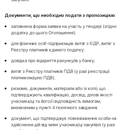
Документи, що необхідно подати з пропозицією
:
заповнена форма заявки на участь у тендері (згідно
додатку до цього Оголошення);
для фізичних осіб-підприємців: витяг з ЄДР, витяг з
Реєстру платників єдиного податку;
довідка про відкриття рахунку/ів у банку;
витяг з Реєстру платників ПДВ (у разі реєстрації
платником/цею ПДВ);
резюме, документи, матеріали або їх копії, що
підтверджують кваліфікацію, досвід, ділові якості
учасника/ці та його/її відповідність вимогам,
визначеним у пункті 4 технічного завдання;
документ, що підтверджує повноваження особи на
здійснення дій від імені учасника/ці закупівлі (у разі