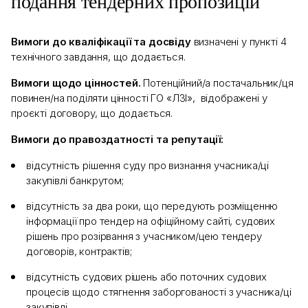
подання тендерних пропозицій
Вимоги до кваліфікації та досвіду
визначені у пункті 4
технічного завдання, що додається.
Вимоги щодо цінностей.
Потенційний/а постачальник/ця
повинен/на поділяти цінності ГО «ЛЗІ», відображені у
проєкті договору, що додається.
Вимоги до правоздатності та репутації:
відсутність рішення суду про визнання учасника/ці
закупівлі банкрутом;
відсутність за два роки, що передують розміщенню
інформації про тендер на офіційному сайті, судових
рішень про розірвання з учасником/цею тендеру
договорів, контрактів;
відсутність судових рішень або поточних судових
процесів щодо стягнення заборгованості з учасника/ці
закупівлі.