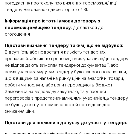
погодження протоколу про визнання переможця/ниці
тендеру Виконавчою директоркою ЛЗІ.
Інформація про істотні умови договору з
переможцем/ицею тендеру
: Додається до
оголошення.
Підстави визнання тендеру таким, що не відбувся:
Відсутність або недостатня кількість тендерних
пропозицій, або якщо пропозиції всіх учасників/ць тендеру
не відповідають вимогам тендерної документації, або
всіма учасниками/цями тендеру було запропоновано ціни,
що є вищими за наявні на ринку ціни на аналогічні товари,
роботи чи послуги, або вони перевищують бюджет
Замовника на відповідну закупівлю, та у процесі
переговорів з представниками/цями учасників/ць тендеру
не було досягнуто домовленостей про відповідне
зниження ціни.
Підстави для відмови в допуску до участі у тендері:
неподання оригіналів та/або копій документів, а також