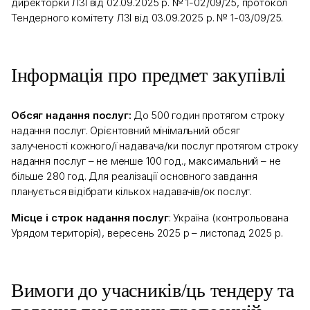
директорки ЛЗІ від 02
.09.
2025 р. № 1
-02/09/25
, протокол
Тендерного комітету ЛЗІ від 03
.09.
2025 р. № 1-03/09/25.
Інформація про предмет закупівлі
Обсяг надання послуг:
До 500 годин протягом строку
надання послуг. Орієнтовний мінімальний обсяг
залученості кожного/ї надавача/ки послуг протягом строку
надання послуг – не менше 100 год., максимальний – не
більше 280 год.
Для реалізації основного завдання
планується відібрати кількох надавачів/ок послуг.
Місце і строк надання послуг
:
Україна (контрольована
Урядом територія), вересень 2025 р –
листопад
2025 р.
Вимоги до учасників/ць тендеру та