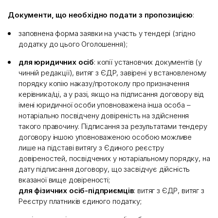
Документи, що необхідно подати з пропозицією
:
заповнена форма заявки на участь у тендері (згідно
додатку до цього Оголошення);
для юридичних осіб
: копії установчих документів (у
чинній редакції), витяг з ЄДР, завірені у встановленому
порядку копію наказу/протоколу про призначення
керівника/ці, а у разі, якщо на підписання договору від
імені юридичної особи уповноважена інша особа –
нотаріально посвідчену довіреність на здійснення
такого правочину. Підписання за результатами тендеру
договору іншою уповноваженою особою можливе
лише на підставі витягу з Єдиного реєстру
довіреностей, посвідчених у нотаріальному порядку, на
дату підписання договору, що засвідчує дійсність
вказаної вище довіреності;
для фізичних осіб-підприємців
: витяг з ЄДР, витяг з
Реєстру платників єдиного податку;