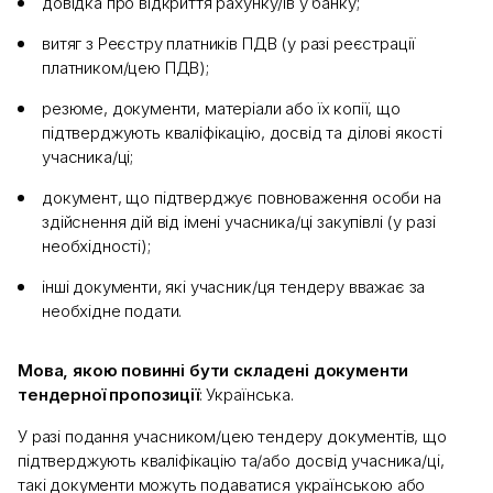
довідка про відкриття рахунку/ів у банку;
витяг з Реєстру платників ПДВ (у разі реєстрації
платником/цею ПДВ);
резюме, документи, матеріали або їх копії, що
підтверджують кваліфікацію, досвід та ділові якості
учасника/ці;
документ, що підтверджує повноваження особи на
здійснення дій від імені учасника/ці закупівлі (у разі
необхідності);
інші документи, які учасник/ця тендеру вважає за
необхідне подати.
Мова, якою повинні бути складені документи
тендерної пропозиції
: Українська.
У разі подання учасником/цею тендеру документів, що
підтверджують кваліфікацію та/або досвід учасника/ці,
такі документи можуть подаватися українською або