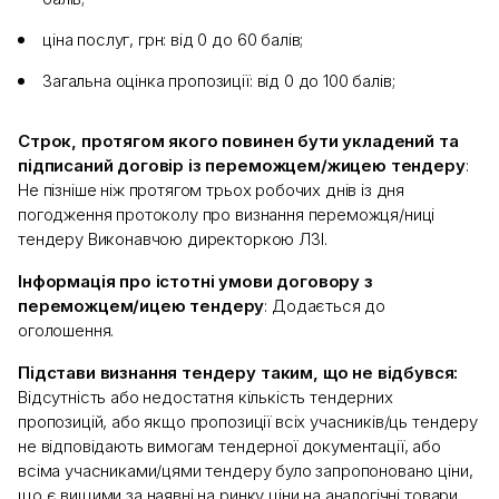
ціна послуг, грн: від 0 до 60 балів;
Загальна оцінка пропозиції: від 0 до 100 балів;
Строк, протягом якого повинен бути укладений та
підписаний договір із переможцем/жицею тендеру
:
Не пізніше ніж протягом трьох робочих днів із дня
погодження протоколу про визнання переможця/ниці
тендеру Виконавчою директоркою ЛЗІ.
Інформація про істотні умови договору з
переможцем/ицею тендеру
: Додається до
оголошення.
Підстави визнання тендеру таким, що не відбувся:
Відсутність або недостатня кількість тендерних
пропозицій, або якщо пропозиції всіх учасників/ць тендеру
не відповідають вимогам тендерної документації, або
всіма учасниками/цями тендеру було запропоновано ціни,
що є вищими за наявні на ринку ціни на аналогічні товари,