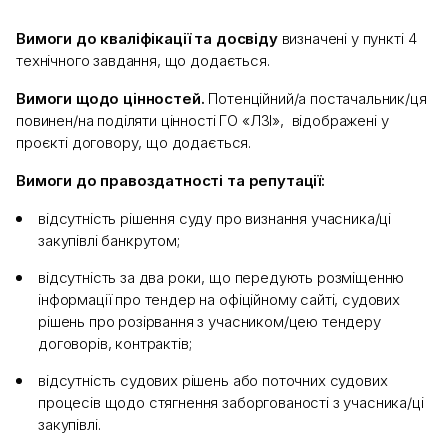
Вимоги до кваліфікації та досвіду
визначені у пункті 4
технічного завдання, що додається.
Вимоги щодо цінностей.
Потенційний/а постачальник/ця
повинен/на поділяти цінності ГО «ЛЗІ», відображені у
проєкті договору, що додається.
Вимоги до правоздатності та репутації:
відсутність рішення суду про визнання учасника/ці
закупівлі банкрутом;
відсутність за два роки, що передують розміщенню
інформації про тендер на офіційному сайті, судових
рішень про розірвання з учасником/цею тендеру
договорів, контрактів;
відсутність судових рішень або поточних судових
процесів щодо стягнення заборгованості з учасника/ці
закупівлі.