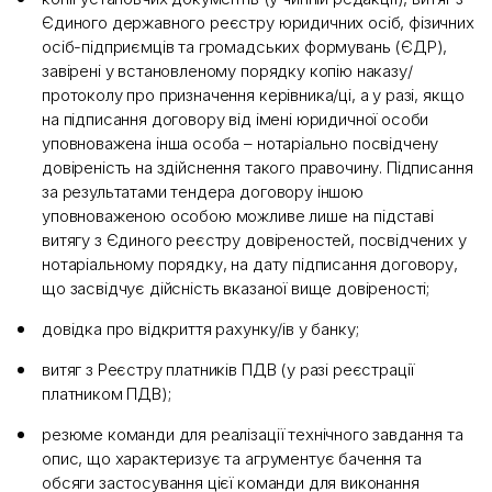
Єдиного державного реєстру юридичних осіб, фізичних
осіб-підприємців та громадських формувань (ЄДР),
завірені у встановленому порядку копію наказу/
протоколу про призначення керівника/ці, а у разі, якщо
на підписання договору від імені юридичної особи
уповноважена інша особа – нотаріально посвідчену
довіреність на здійснення такого правочину. Підписання
за результатами тендера договору іншою
уповноваженою особою можливе лише на підставі
витягу з Єдиного реєстру довіреностей, посвідчених у
нотаріальному порядку, на дату підписання договору,
що засвідчує дійсність вказаної вище довіреності;
довідка про відкриття рахунку/ів у банку;
витяг з Реєстру платників ПДВ (у разі реєстрації
платником ПДВ);
резюме команди для реалізації технічного завдання та
опис, що характеризує та агрументує бачення та
обсяги застосування цієї команди для виконання