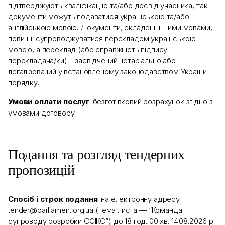
підтверджують кваліфікацію та/або досвід учасника, такі
документи можуть подаватися українською та/або
англійською мовою. Документи, складені іншими мовами,
повинні супроводжуватися перекладом українською
мовою, а переклад (або справжність підпису
перекладача/ки) – засвідчений нотаріально або
легалізований у встановленому законодавством України
порядку.
Умови оплати послуг
: безготівковий розрахунок згідно з
умовами договору.
Подання та розгляд тендерних
пропозицій
Спосіб і строк подання
: на електронну адресу
tender@parliament.org.ua (тема листа — “Команда
супроводу розробки ЄСІКС”) до 18 год. 00 хв. 14.08.2026 р.