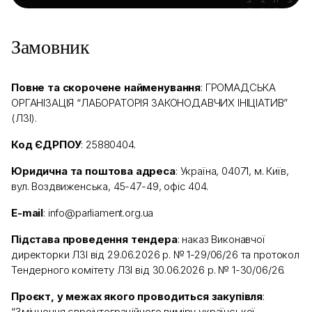
Замовник
Повне та скорочене найменування
: ГРОМАДСЬКА
ОРГАНІЗАЦІЯ “ЛАБОРАТОРІЯ ЗАКОНОДАВЧИХ ІНІЦІАТИВ”
(ЛЗІ).
Код ЄДРПОУ
: 25880404.
Юридична та поштова адреса
: Україна, 04071, м. Київ,
вул. Воздвиженська, 45-47-49, офіс 404.
E-mail
: info@parliament.org.ua
Підстава проведення тендера
: наказ Виконавчої
директорки ЛЗІ від 29.06.2026 р. № 1-29/06/26 та протокол
Тендерного комітету ЛЗІ від 30.06.2026 р. № 1-30/06/26.
Проєкт, у межах якого проводиться закупівля
:
“Зміцнення євроінтеграційного виміру української