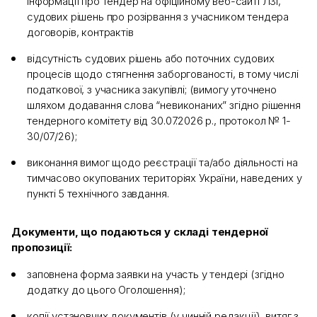
інформації про тендер на офіційному веб-сайті ЛЗІ,
судових рішень про розірвання з учасником тендера
договорів, контрактів
відсутність судових рішень або поточних судових
процесів щодо стягнення заборгованості, в тому числі
податкової, з учасника закупівлі; (вимогу уточнено
шляхом додавання слова “невиконаних” згідно рішення
тендерного комітету від 30.07.2026 р., протокол № 1-
30/07/26);
виконання вимог щодо реєстрації та/або діяльності на
тимчасово окупованих територіях України, наведених у
пункті 5 технічного завдання.
Документи, що подаються у складі тендерної
пропозиції:
заповнена форма заявки на участь у тендері (згідно
додатку до цього Оголошення);
копії установчих документів (у чинній редакції), витяг з