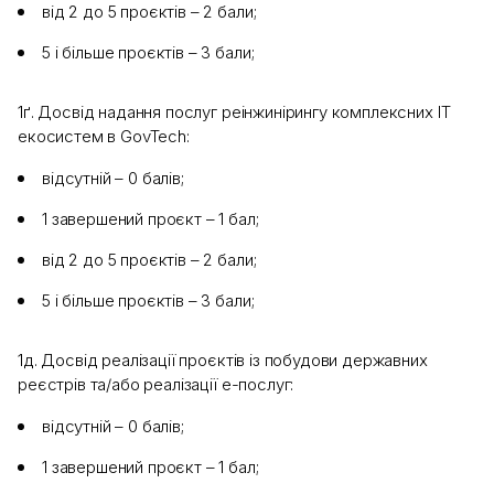
від 2 до 5 проєктів – 2 бали;
5 і більше проєктів – 3 бали;
1ґ. Досвід надання послуг реінжинірингу комплексних ІТ
екосистем в GovTech:
відсутній – 0 балів;
1 завершений проєкт – 1 бал;
від 2 до 5 проєктів – 2 бали;
5 і більше проєктів – 3 бали;
1д. Досвід реалізації проєктів із побудови державних
реєстрів та/або реалізації е-послуг:
відсутній – 0 балів;
1 завершений проєкт – 1 бал;