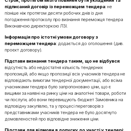
Строк, протягом якого повинен бути укладений та
підписаний договір із переможцем тендера
: не
пізніше ніж протягом десяти робочих днів із дня
погодження протоколу про визнання переможця тендера
Виконавчою директоркою ЛЗІ.
Інформація про істотні умови договору з
переможцем тендера
: додається до оголошення (див.
проєкт договору).
Підстави визнання тендера таким, що не відбувся
:
відсутність або недостатня кількість тендерних
пропозицій, або якщо пропозиції всіх учасників тендера не
відповідають вимогам тендерної документації, або всіма
учасниками тендера було запропоновано ціни, що є
вищими за наявні на ринку ціни на аналогічні товари, роботи
чи послуги, або вони перевищують бюджет Замовника на
відповідну закупівлю, та у процесі переговорів з
представниками учасників тендера не було досягнуто
домовленостей про відповідне зниження ціни.
Підстави для відмови в допуску до участі у тендері
: