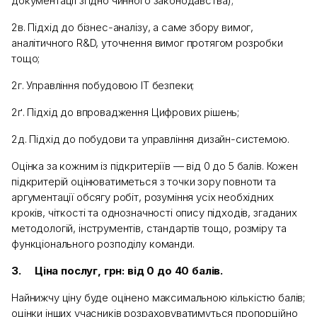
документації згідно чинного законодавства);
2в. Підхід до бізнес-аналізу, а саме збору вимог,
аналітичного R&D, уточнення вимог протягом розробки
тощо;
2г. Управління побудовою ІТ безпеки;
2ґ. Підхід до впровадження Цифрових рішень;
2д. Підхід до побудови та управління дизайн-системою.
Оцінка за кожним із підкритеріїв — від 0 до 5 балів. Кожен
підкритерій оцінюватиметься з точки зору повноти та
аргументації обсягу робіт, розуміння усіх необхідних
кроків, чіткості та однозначності опису підходів, згаданих
методологій, інструментів, стандартів тощо, розміру та
функціонального розподілу команди.
3.
Ціна послуг, грн: від 0 до 40 балів.
Найнижчу ціну буде оцінено максимальною кількістю балів;
оцінки інших учасників розраховуватимуться пропорційно