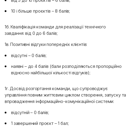
від 5 до 10 проєктів – 6 балів;
10 і більше проєктів – 8 балів;
1б. Кваліфікація команди для реалізації технічного
завдання: від 0 до 6 балів;
1в. Позитивні відгуки попередніх клієнтів:
відсутні – 0 балів;
наявні – до 4 балів (бали розподіляються пропорційно
відносно найбільшої кількості відгуків);
1г. Досвід розгортання команди, що супроводжує
управління повним життєвим циклом створення, запуску та
впровадження інформаційно-комунікаційної системи:
відсутній – 0 балів;
1 завершений проєкт – 1 бал;