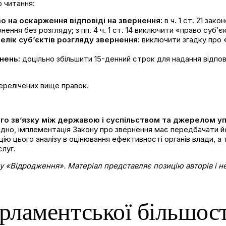
 читання:
о на оскарження відповіді на звернення:
в ч. 1 ст. 21 за
ення без розгляду; з пп. 4 ч. 1 ст. 14 виключити «право суб’є
елік суб’єктів розгляду звернення:
виключити згадку про «і
рнень:
доцільно збільшити 15-денний строк для надання відповід
ерелічених вище правок.
о зв’язку між державою і суспільством та джерелом уп
ідно, імплементація Закону про звернення має передбачати й
цію цього аналізу в оцінювання ефективності органів влади, 
слуг.
у «Відродження». Матеріал представляє позицію авторів і 
ламентської більшості