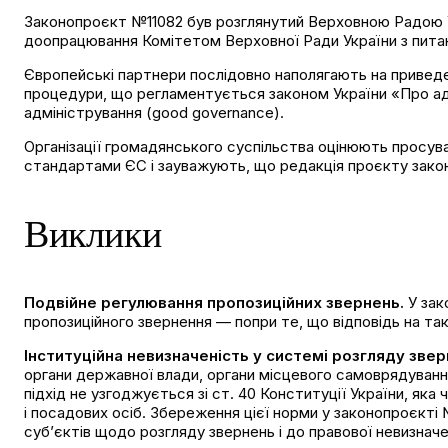
Законопроєкт №11082 був розглянутий Верховною Радою Укр
доопрацювання Комітетом Верховної Ради України з пита
Європейські
партнери послідовно
наполягають
на приведе
процедури, що регламентується законом України «Про адм
адміністрування (good governance).
Організації громадянського суспільства оцінюють просуван
стандартами ЄС і
зауважують
, що редакція проєкту зако
Виклики
Подвійне регулювання пропозиційних звернень.
У зак
пропозиційного звернення — попри те, що відповідь на т
Інституційна невизначеність у системі розгляду звер
органи державної влади, органи місцевого самоврядування
підхід не узгоджується зі ст. 40 Конституції України, яка
і посадових осіб. Збереження цієї норми у законопроєкті
суб’єктів щодо розгляду звернень і до правової невизначе