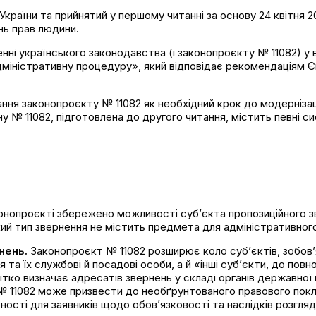
аїни та прийнятий у першому читанні за основу 24 квітня 20
нь прав людини.
нні українського законодавства (і законопроєкту № 11082) у 
іністративну процедуру», який відповідає рекомендаціям Єв
ня законопроєкту № 11082 як необхідний крок до модернізації
ну № 11082, підготовлена до другого читання, містить певні с
онопроєкті збережено можливості суб’єкта пропозиційного з
акий тип звернення не містить предмета для адміністративног
нень.
Законопроєкт № 11082 розширює коло суб’єктів, зобов’
 та їх службові й посадові особи, а й «інші суб’єкти, до по
 чітко визначає адресатів звернень у складі органів державно
 № 11082 може призвести до необґрунтованого правового покл
ності для заявників щодо обов’язковості та наслідків розгляд