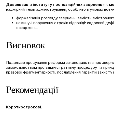
Девальвація інституту пропозиційних звернень як ме
надмірний темп адміністрування, особливо в умовах воєн
формалізація розгляду звернень: замість змістовног
неминучі порушення строків відповіді: кадровий де
оскаржень.
Висновок
Подальше просування реформи законодавства про звернен
законодавством про адміністративну процедуру та принци
правової фрагментарності, послаблення гарантій захисту 
Рекомендації
Короткострокові.