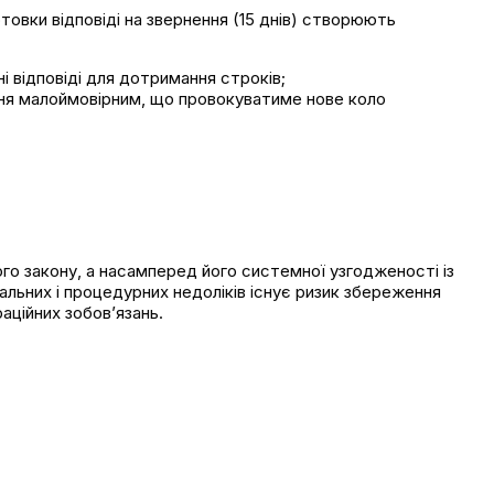
товки відповіді на звернення (15 днів) створюють
 відповіді для дотримання строків;
ання малоймовірним, що провокуватиме нове коло
 закону, а насамперед його системної узгодженості із
льних і процедурних недоліків існує ризик збереження
аційних зобов’язань.