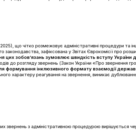
 2025), що чітко розмежовує адміністративні процедури та інш
о законодавства, зафіксована у Звітах Єврокомісії про розш
я цих зобов’язань зумовлює швидкість вступу України д
ходів до розгляду звернень (Закон України «Про звернення гр
ля формування інклюзивного формату взаємодії держави
ного характеру реагування на звернення, виникає дублюванн
них звернень з адміністративною процедурою вирішується че