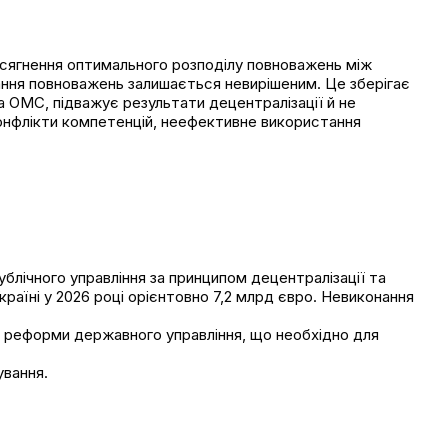
осягнення оптимального розподілу повноважень між
ння повноважень залишається невирішеним. Це зберігає
 ОМС, підважує результати децентралізації й не
конфлікти компетенцій, неефективне використання
лічного управління за принципом децентралізації та
раїні у 2026 році орієнтовно 7,2 млрд євро. Невиконання
ь реформи державного управління
, що необхідно для
ування.