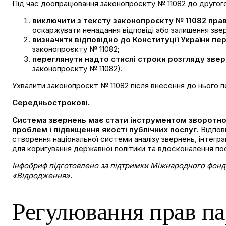
Під час доопрацювання законопроєкту № 11082 до другого
виключити з тексту законопроєкту № 11082 прав
оскаржувати ненадання відповіді або залишення зверн
визначити відповідно до Конституції України пер
законопроєкту № 11082;
переглянути надто стислі строки розгляду зве
законопроєкту № 11082).
Ухвалити законопроєкт № 11082 після внесення до нього п
Середньострокові
.
Система звернень має стати інструментом зворотног
проблем і підвищення якості публічних послуг.
Відпов
створення національної системи аналізу звернень, інтегра
для коригування державної політики та вдосконалення по
Інфобриф підготовлено за підтримки Міжнародного фонд
«Відродження».
Регулювання прав пар