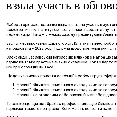
взяла участь в обгов
Лабораторія законодавчих ініціатив взяла участь в зустріч
демократичним інститутом, долучилися народні депутати т
середовища. Також у межах заходу презентували Аналітичн
Заступник виконавчої директорки ЛЗІ з аналітичної робо
напрацювала у 2022 році Підгрупа щодо врегулювання стат
Олександр Заславський наголосив:
ключове напрацюванн
парламентська практика значно складніша. Тобто варто го
ніж про опозицію як таку.
Щодо визначення поняття «опозиції» робоча група сформул
фракції, більшість списочного складу яких не голосу
⁠фракції, більшість списочного складу яких не голос
фракції, які оголосили себе опозиційними або підпис
Також концепція відображає професіоналізацію більшості 
парламентського контролю. Вони мають володіти важелями 