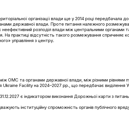
иторіальної організації влади ще у 2014 році передбачала д
анами державної влади. Проте питання належного розмежува
є неефективний розподіл влади між центральними органами та
я. На практиці відсутність такого розмежування спричиняє 
ого» управління з центру.
ж ОМС та органами державної влади, між різними рівнями пуб
 Ukraine Facility
на 2024–2027 рр., що передбачає виділення Ук
1.12.2027 є індикатором виконання
Дорожньої карти з питан
ідважують інституційну спроможність органів публічного вряд