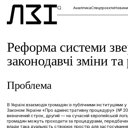
Аналітика
Спецпроєкти
Новин
Реформа системи звер
законодавчі зміни та
Проблема
В Україні взаємодія громадян із публічними інституціями
Законом України «Про адміністративну процедуру» (№ 2073
визначений строк, другий — на сучасній європейській логіц
громадян можуть проходити за процедурами, передбаченим
влади така дуальність створює простір для застосування 