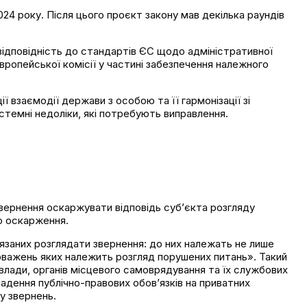
24 року. Після цього проєкт закону мав декілька раундів
відповідність до стандартів ЄС щодо адміністративної
ропейської комісії у частині забезпечення належного
 взаємодії держави з особою та її гармонізації зі
истемні недоліки, які потребують виправлення.
вернення оскаржувати відповідь суб’єкта розгляду
о оскарження.
язаних розглядати звернення: до них належать не лише
вноважень яких належить розгляд порушених питань». Такий
ї влади, органів місцевого самоврядування та їх службових
адення публічно-правових обов’язків на приватних
у звернень.