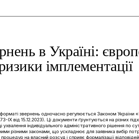
и
нень в Україні: європ
 ризики імплементації
 у форматі звернень одночасно регулюється Законом України «
-IX від 15.12.2023). Ці документи ґрунтуються на різних підх
і ухвалення індивідуального адміністративного рішення по сут
и різними законами, що ускладнює для заявника вибір потріб
процедур на власний розсуд і сприяє формалізації відповіде