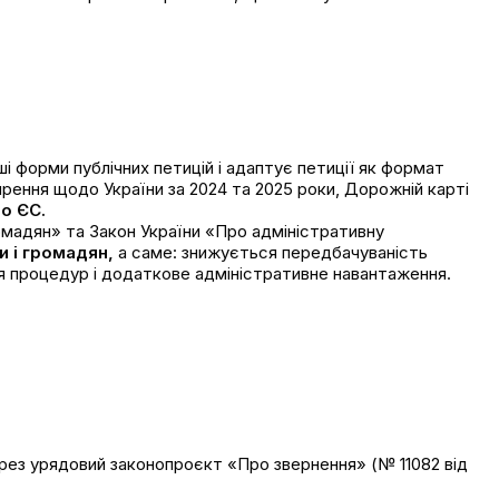
і форми публічних петицій і адаптує петиції як формат
ирення щодо України за
2024
та
2025
роки,
Дорожній карті
о ЄС.
омадян» та Закон України «Про адміністративну
 і громадян,
а саме: знижується передбачуваність
я процедур і додаткове адміністративне навантаження.
рез урядовий законопроєкт «Про звернення» (№ 11082 від