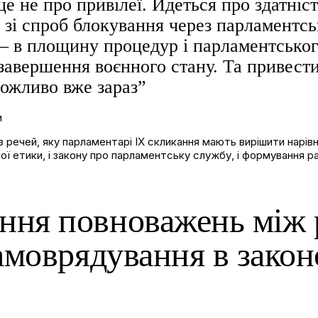
це не про привілеї. Йдеться про здатніс
о зі спроб блокування через парламентс
— в площину процедур і парламентського
 завершення воєнного стану. Та привест
можливо вже зараз”
и
 речей, яку парламентарі IX скликання мають вирішити нарівн
ої етики, і закону про парламентську службу, і формування р
ння повноважень між 
самоврядування в зако