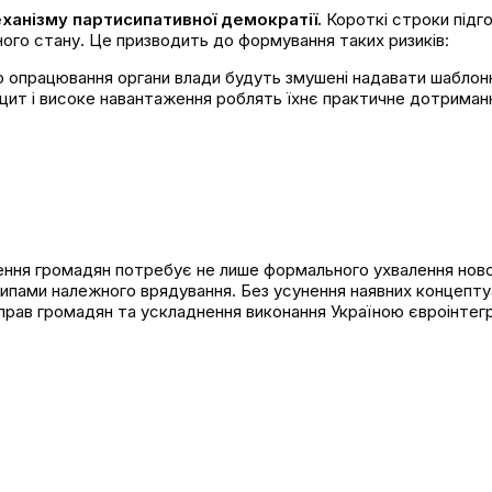
ханізму партисипативної демократії.
Короткі строки підго
ного стану. Це призводить до формування таких ризиків:
о опрацювання органи влади будуть змушені надавати шаблонні
фіцит і високе навантаження роблять їхнє практичне дотрим
ня громадян потребує не лише формального ухвалення нового
пами належного врядування. Без усунення наявних концептуа
прав громадян та ускладнення виконання Україною євроінтегр