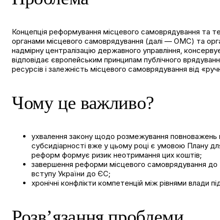
Концепція реформування місцевого самоврядування та тер
органами місцевого самоврядування (далі — ОМС) та орг
надмірну централізацію державного управління, консерву
відповідає європейським принципам публічного врядуванн
ресурсів і залежність місцевого самоврядування від «ручн
Чому це важливо?
ухвалення закону щодо розмежування повноважень мі
субсидіарності вже у цьому році є умовою
Плану для
реформ формує ризик неотримання цих коштів;
завершення реформи місцевого самоврядування до 3
вступу України до ЄС;
хронічні конфлікти компетенцій між рівнями влади п
Розв’язання проблеми