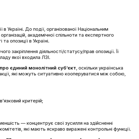
 в Україні. До події, організованої Національним
рганізацій, академічної спільноти та експертного
а опозиції в Україні.
го закріплення діяльності/статусу/прав опозиції. Її
ладу якої входила ЛЗІ.
про єдиний монолітний суб’єкт
, оскільки українська
акції, які можуть ситуативно кооперуватися між собою,
в’язковий критерій;
меншість — концентрує свої зусилля на здійсненні
омітетів, які мають яскраво виражені контрольні функції.