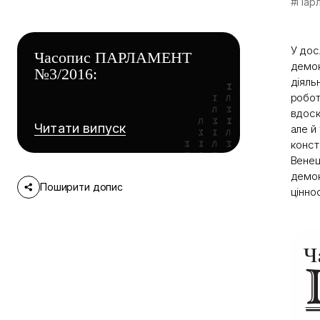
#Пар
У дос
Часопис ПАРЛАМЕНТ
демок
№3/2016:
діяль
робот
вдоск
Читати випуск
але й
конст
Венец
демок
Поширити допис
цінно