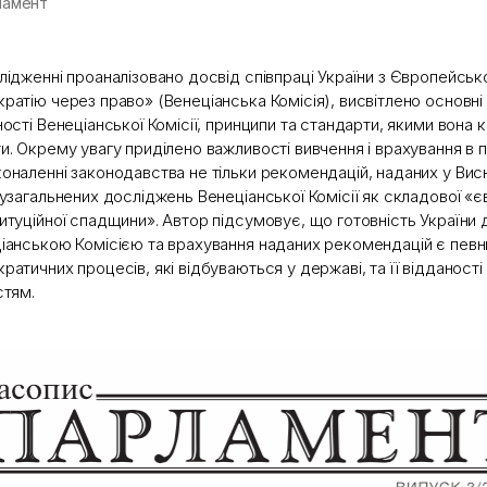
ламент
лідженні проаналізовано досвід співпраці України з Європейсь
ратію через право» (Венеціанська Комісія), висвітлено основн
ності Венеціанської Комісії, принципи та стандарти, якими вона 
и. Окрему увагу приділено важливості вивчення і врахування в п
оналенні законодавства не тільки рекомендацій, наданих у Вис
 узагальнених досліджень Венеціанської Комісії як складової «
итуційної спадщини». Автор підсумовує, що готовність України д
іанською Комісією та врахування наданих рекомендацій є пев
ратичних процесів, які відбуваються у державі, та її відданост
стям.