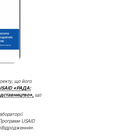
екту, що його
USAID «РАДА:
едставництво»,
що
абораторії
 Програми USAID
«Відродження».