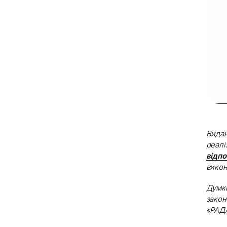
Видан
реалі
відпо
вико
Думки
закон
«РАДА