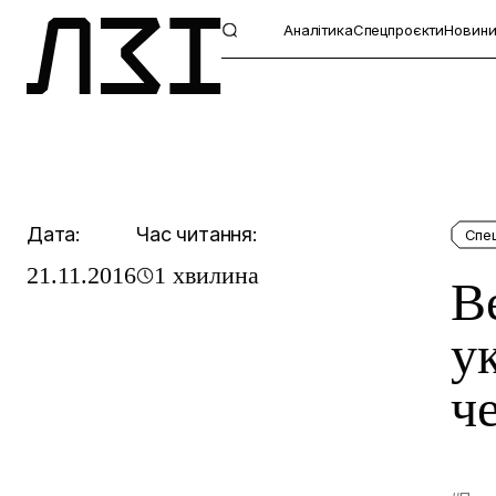
Аналітика
Спецпроєкти
Новин
Дата:
Час читання:
Спе
21.11.2016
1 хвилина
В
у
ч