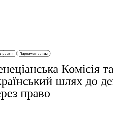
и
цпроєкти
Парламентаризм
енеціанська Комісія та
країнський шлях до де
ерез право