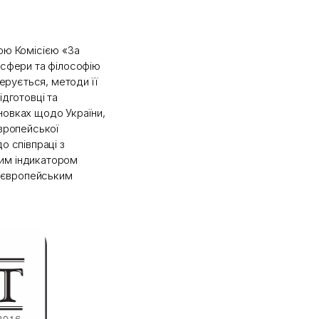
кою Комісією «За
і сфери та філософію
керується, методи її
ідготовці та
новках щодо України,
європейської
о співпраці з
ним індикатором
і європейським