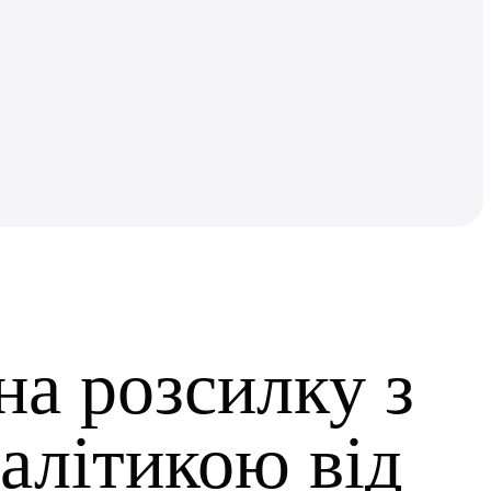
на розсилку з
алітикою від