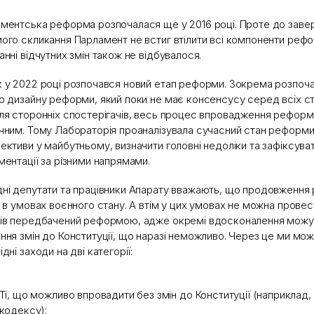
ментська реформа розпочалася ще у 2016 році. Проте до заве
ого скликання Парламент не встиг втілити всі компоненти рефо
анні відчутних змін також не відбувалося.
 у 2022 році розпочався новий етап реформи. Зокрема розпоч
о дизайну реформи, який поки не має консенсусу серед всіх с
ля сторонніх спостерігачів, весь процес впровадження реформ
чним. Тому Лабораторія проаналізувала сучасний стан реформи,
ективи у майбутньому, визначити головні недоліки та зафіксуват
ментації за різними напрямами.
ні депутати та працівники Апарату вважають, що продовження
ь в умовах воєнного стану. А втім у цих умовах не можна прове
ів передбачений реформою, адже окремі вдосконалення можу
ння змін до Конституції, що наразі неможливо. Через це ми мож
дні заходи на дві категорії:
Ті, що можливо впровадити без змін до Конституції (наприклад,
кодексу);