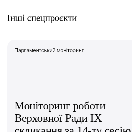
Інші спецпроєкти
Парламентський моніторинг
Моніторинг роботи
Верховної Ради IX
скликання за 14-ту сесію