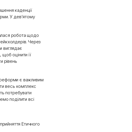
ршення каденції
рми. У дев’ятому
алася робота щодо
тейкхолдерів. Через
и виглядає
 щоб оцінити її
и рівень
 реформи є важливим
сти весь комплекс
ть потребувати
емо поділити всі
 прийняття Етичного