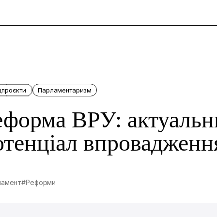
и
цпроєкти
Парламентаризм
еформа ВРУ: актуальн
отенціал впровадженн
ламент
#Реформи