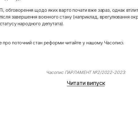
Ті, обговорення щодо яких варто почати вже зараз, однак втіли
після завершення воєнного стану (наприклад, врегулювання ок
статусу народного депутата).
е про поточний стан реформи читайте у нашому Часописі.
Часопис ПАРЛАМЕНТ №2/2022-2023:
Читати випуск