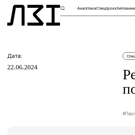
Аналітика
Спецпроєкти
Новин
Дата:
Спе
22.06.2024
Р
п
#Пар