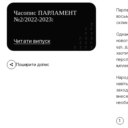
Парла
Часопис ПАРЛАМЕНТ
восьм
№2/2022-2023:
склик
Однак
новог
Читати випуск
що, д
хаоти
персп
Поширити допис
імпле
Народ
навіт
заход
внесе
необхі