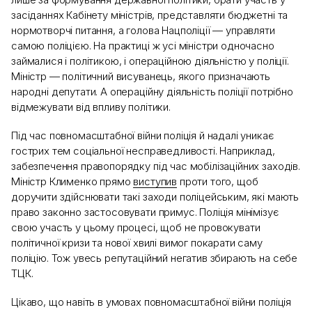
засіданнях Кабінету міністрів, представляти бюджетні та
нормотворчі питання, а голова Нацполіції — управляти
самою поліцією. На практиці ж усі міністри одночасно
займалися і політикою, і операційною діяльністю у поліції.
Міністр — політичний висуванець, якого призначають
народні депутати. А операційну діяльність поліції потрібно
відмежувати від впливу політики.
Під час повномасштабної війни поліція й надалі уникає
гострих тем соціальної несправедливості. Наприклад,
забезпечення правопорядку під час мобілізаційних заходів.
Міністр Клименко прямо
виступив
проти того, щоб
доручити здійснювати такі заходи поліцейським, які мають
право законно застосовувати примус. Поліція мінімізує
свою участь у цьому процесі, щоб не провокувати
політичної кризи та нової хвилі вимог покарати саму
поліцію. Тож увесь репутаційний негатив збирають на себе
ТЦК.
Цікаво, що навіть в умовах повномасштабної війни поліція