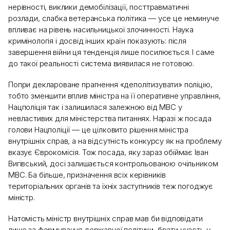
нерівності, виклики демобілізації, посттравматичні
розлади, слабка ветеранська політика — усе це неминуче
впливає на рівень насильницької злочинності. Наука
кримінологія і досвід інших країн показують: після
завершення війни ця тенденція лише посилюється. І саме
до такої реальності система виявилася не готовою.
Попри деклароване прагнення «деполітизувати» поліцію,
тобто зменшити вплив міністра на її оперативне управління,
Нацполіція так і залишилася залежною від МВС у
невластивих для міністерства питаннях. Наразі ж посада
голови Нацполіції — це цілковито рішення міністра
внутрішніх справ, а на відсутність конкурсу як на проблему
вказує Єврокомісія. Тож посада, яку зараз обіймає Іван
Вигівський, досі залишається контрольованою очільником
МВС. Ба більше, призначення всіх керівників
територіальних органів та їхніх заступників теж погоджує
міністр.
Натомість міністр внутрішніх справ мав би відповідати
лише за формування державної політики, брати участь у