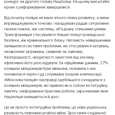
конкурс на другого голову Нацполіції. На цьому масштабні
кроки з реформування завершилися.
Від початку поліція не мала чіткого плану розвитку, а зміни
впроваджувалися точково і нагадували радше ситуативне
гасіння пожеж, ніж систему, об’єднану спільними цілями.
Трансформація стосувалася більше поліції громадської
безпеки, ніж кримінального блоку. Натомість невирішеними
залишилися системні проблеми, які стосувалися катувань,
незаконних затримань, свавілля чи, навпаки,
безпорадності, нездатності захистити від злочину,
ефективно його розслідувати. За офіційними даними, 7,7%
колишніх міліціонерів були звільнені, половина з них
поновилася через суд і отримала грошові компенсації.
«Моя нова поліція» насправді здебільшого складалася з
колишніх міліціонерів, які привнесли із собою інституційну
пам’ять і неформальні практики роботи, заручниками яких
Нацполіція залишається й досі.
Це не просто інституційна проблема, це нова українська
реальність повномасштабної війни. Зростання соціальної