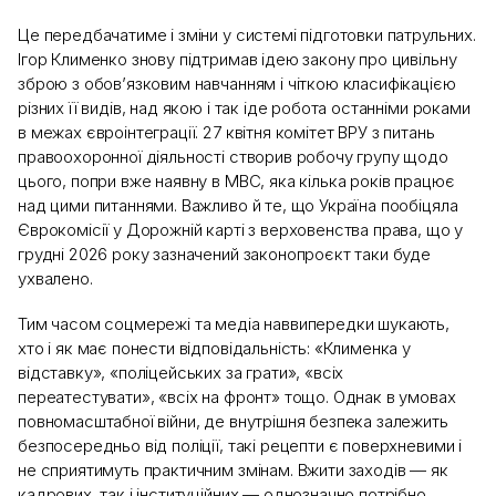
Це передбачатиме і зміни у системі підготовки патрульних.
Ігор Клименко знову підтримав ідею закону про цивільну
зброю з обов’язковим навчанням і чіткою класифікацією
різних її видів, над якою і так іде робота останніми роками
в межах євроінтеграції. 27 квітня комітет ВРУ з питань
правоохоронної діяльності створив робочу групу щодо
цього, попри вже наявну в МВС, яка кілька років працює
над цими питаннями. Важливо й те, що Україна пообіцяла
Єврокомісії у Дорожній карті з верховенства права, що у
грудні 2026 року зазначений законопроєкт таки буде
ухвалено.
Тим часом соцмережі та медіа наввипередки шукають,
хто і як має понести відповідальність: «Клименка у
відставку», «поліцейських за грати», «всіх
переатестувати», «всіх на фронт» тощо. Однак в умовах
повномасштабної війни, де внутрішня безпека залежить
безпосередньо від поліції, такі рецепти є поверхневими і
не сприятимуть практичним змінам. Вжити заходів — як
кадрових, так і інституційних — однозначно потрібно.