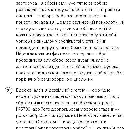
застосування зброї неминуче тягне за собою
розслідування. Застосування зброї в нашій правовій
системі — апріорі проблема, хтось має за це
понести покарання. Це має величезний психологічний
стримувальний ефект, який ми побачили у дії. З
кожним роком гасло «краще не застосувати, аби
чогось не вийшло» у суспільстві у стані війни
призводить до руйнування безпеки і правопорядку.
Наразі за кожним фактом застосування зброї
проводиться службове розслідування, але не
завжди такі розслідування є об’єктивними. Судова
практика щодо законного застосування зброї слабка
порівняно із самообороною цивільних.
Вдосконалення дозвільної системи. Необхідно,
нарешті, ухвалити закон із чіткими правилами щодо
зброї у цивільного населення (або законопроєкт
№5708, або його доопрацьовану версію згаданими
робочою/робочими групами). Необхідно навести лад
у дозвільній системі — краще контролювати
реєстрацію/перереєстрацію зброї, оцінку психічного