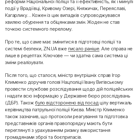
реформи Національної поліції та її ефективність, як і минулі
події у Врадіївці, Кривому Озері, Княжичах, Переяславі,
Кагарлику… Кожен із цих випадків супроводжувався
хвилею обурення та обіцянками змін. Жоден не став
точкою системного перелому.
Про те, що саме має змінитися в підготовці поліції та
системі безпеки, ZN.UA вже
писало раніше
. Але справа не
лише в рецептах. Ключове — чи здатна сама система ці
зміни реалізувати.
Після того, що сталося, міністр внутрішніх справ Ігор
Клименко доручив голові Нацполіції Івану Вигівському
провести службове розслідування щодо дій поліцейських
і надати всю інформацію у Державне бюро розслідувань
(ДБР). Також
було відсторонено від посад
цілу вертикаль
керівництва патрульної поліції Києва. Міністр Клименко
також зазначив, що протоколи реагування та підготовка
представників органів правопорядку мають бути
переглянуті з урахуванням ризику використання
громадянами зброї та боєприпасів.