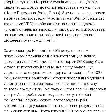
зберігає суттєву підтримку суспільства, — соціологія
свідчить, що довіра до поліції перебуває в межах 48%
(
Центр Разумкова
,
Rating Group
). Значне схвалення також
викликає безпосередня участь майже 10% поліцейських
(за даними МВС) у бойових діях на фронті (підрозділ
«Лють», стрілецькі підрозділи тощо), до того ж робота як
на прифронтових територіях, так і в тилу пов’язана зі
щоденним ризиком для життя.
За законом про Нацполіцію 2015 року, основним
показником ефективності діяльності поліції є довіра
громадян до неї. На виконання цієї норми 2018 року було
ухвалено постанову Кабміну, яка передбачала, що
держава оголошуватиме тендер на такі заміри. До 2022
року незалежні соціологічні служби проводили відповідні
дослідження, але із запровадженням воєнного стану
тендери призупинили. Тоді також ішлося про 40+ відсотків
довіри. Але проблема в тому, що з року в рік різні
соціологічні служби можуть застосовувати різні
методології, що унеможливить порівняння результатів за
одними критеріями. Постанову від 2018 року скасували у