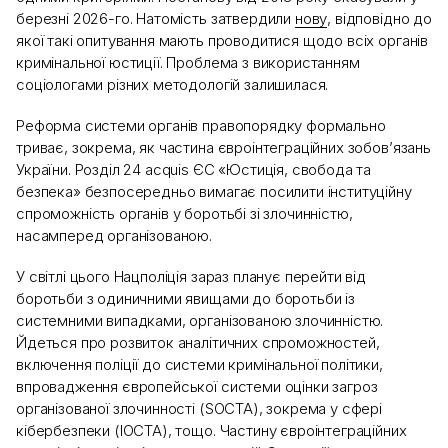
березні 2026-го. Натомість затвердили
нову
, відповідно до
якої такі опитування мають проводитися щодо всіх органів
кримінальної юстиції. Проблема з використанням
соціологами різних методологій залишилася.
Реформа системи органів правопорядку формально
триває, зокрема, як частина євроінтеграційних зобов’язань
України. Розділ 24 acquis ЄС «Юстиція, свобода та
безпека» безпосередньо вимагає посилити інституційну
спроможність органів у боротьбі зі злочинністю,
насамперед організованою.
У світлі цього Нацполіція зараз планує перейти від
боротьби з одиничними явищами до боротьби із
системними випадками, організованою злочинністю.
Йдеться про розвиток аналітичних спроможностей,
включення поліції до системи кримінальної політики,
впровадження європейської системи оцінки загроз
організованої злочинності (SOCTA), зокрема у сфері
кібербезпеки (IOCTA), тощо. Частину євроінтеграційних