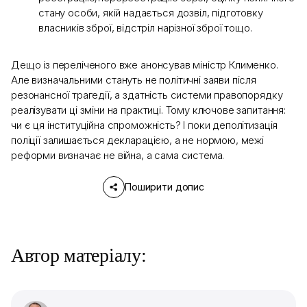
стану особи, якій надається дозвіл, підготовку
власників зброї, відстріл нарізної зброї тощо.
Дещо із переліченого вже анонсував міністр Клименко.
Але визначальними стануть не політичні заяви після
резонансної трагедії, а здатність системи правопорядку
реалізувати ці зміни на практиці. Тому ключове запитання:
чи є ця інституційна спроможність? І поки деполітизація
поліції залишається декларацією, а не нормою, межі
реформи визначає не війна, а сама система.
Поширити допис
Автор матеріалу: