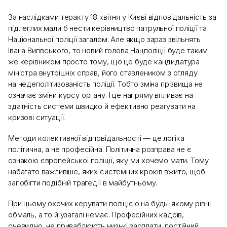
За наслідками теракту 18 квітня у Києві відповідальність за
підлеглих мали б нести керівництво патрульної поліції та
Національної поліції загалом. Але якщо зараз звільнять
Івана Вигівського, то новий голова Нацполіції буде таким
же керівником просто тому, що це буде кандидатура
міністра внутрішніх справ, його ставлеником з огляду
на недеполітизованість поліції. Тобто зміна прізвища не
означає зміни курсу органу. І це напряму впливає на
здатність системи швидко й ефективно реагувати на
кризові ситуації.
Методи колективної відповідальності — це логіка
політична, а не професійна. Політична розправа не є
ознакою європейської поліції, яку ми хочемо мати. Тому
набагато важливіше, яких системних кроків вжито, щоб
запобігти подібній трагедії в майбутньому.
При цьому охочих керувати поліцією на будь-якому рівні
обмаль, а то й узагалі немає. Професійних кадрів,
очевидно, не приваблюють низькі зарплати, постійний