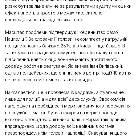
ризик бути звільненим не за результатами аудиту чи оцінки
ефективності, а просто в межах «колективної
відповідальності за підлеглих» тощо.
Масштаб проблеми
підтверджує
і керівництво самої
Нацполіції. За словами її голови, некомплект у патрульній
поліції становить близько 25%, а в Києві — ще більше. В
таких умовах працівників змушені постійно залучати на
підсилення, навіть якщо вони не мають достатнього
досвіду роботи в реагуванні. Як визнав Іван Вигівський,
одна з поліцейських, що опинилися в центрі подій 18 квітня,
не працювала системно в таких нарядах.
Накладається ще й проблема із кадрами, актуальна не
лише для поліції, а й для всієї держслужби. Єврокомісія
наголошує на необхідності меритократичного просування
по службі — мають бути конкурси на керівні посади,
включно з посадою очільника поліції. Наразі такі правила
впроваджено щодо добору всіх керівників органів
правопорядку, крім голови Нацполіції. Скасування цього