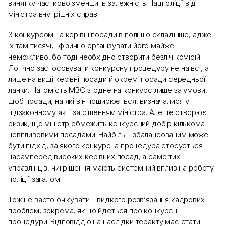
винятку частково зменшить залежність Нацполіції від
міністра внутрішніх справ.
З конкурсом на керівні посади в поліцію складніше, адже
їх там тисячі, і фізично організувати його майже
неможливо, бо тоді необхідно створити безліч комісій.
Логічно застосовувати конкурсну процедуру не на всі, а
лише на вищі керівні посади й окремі посади середньої
ланки. Натомість МВС згодне на конкурс лише за умови,
щоб посади, на які він поширюється, визначалися у
підзаконному акті за рішенням міністра. Але це створює
ризик, що міністр обмежить конкурсний добір кількома
невпливовими посадами. Найбільш збалансованим може
бути підхід, за якого конкурсна процедура стосується
насамперед високих керівних посад, а саме тих
управлінців, чиї рішення мають системний вплив на роботу
поліції загалом.
Тож не варто очікувати швидкого розв’язання кадрових
проблем, зокрема, якщо йдеться про конкурсні
процедури. Відповіддю на наслідки теракту має стати