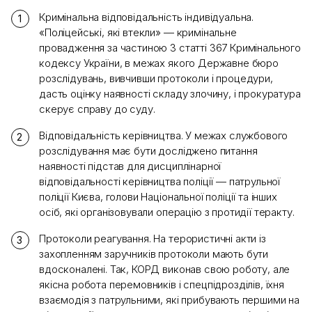
Кримінальна відповідальність індивідуальна.
«Поліцейські, які втекли» — кримінальне
провадження за частиною 3 статті 367 Кримінального
кодексу України, в межах якого Державне бюро
розслідувань, вивчивши протоколи і процедури,
дасть оцінку наявності складу злочину, і прокуратура
скерує справу до суду.
Відповідальність керівництва. У межах службового
розслідування має бути досліджено питання
наявності підстав для дисциплінарної
відповідальності керівництва поліції — патрульної
поліції Києва, голови Національної поліції та інших
осіб, які організовували операцію з протидії теракту.
Протоколи реагування. На терористичні акти із
захопленням заручників протоколи мають бути
вдосконалені. Так, КОРД виконав свою роботу, але
якісна робота перемовників і спецпідрозділів, їхня
взаємодія з патрульними, які прибувають першими на