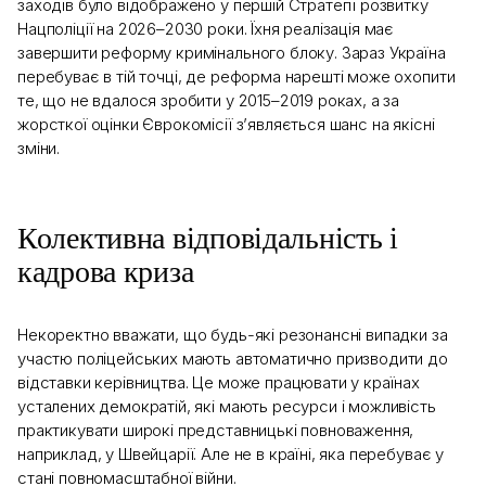
заходів було відображено у першій Стратегії розвитку
Нацполіції на 2026–2030 роки. Їхня реалізація має
завершити реформу кримінального блоку. Зараз Україна
перебуває в тій точці, де реформа нарешті може охопити
те, що не вдалося зробити у 2015–2019 роках, а за
жорсткої оцінки Єврокомісії з’являється шанс на якісні
зміни.
Колективна відповідальність і
кадрова криза
Некоректно вважати, що будь-які резонансні випадки за
участю поліцейських мають автоматично призводити до
відставки керівництва. Це може працювати у країнах
усталених демократій, які мають ресурси і можливість
практикувати широкі представницькі повноваження,
наприклад, у Швейцарії. Але не в країні, яка перебуває у
стані повномасштабної війни.