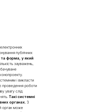
 електронних
іонування публічних
 та форма, у який
ількість зауважень,
дбачуване
аконопроекту.
стемним і викласти
м є проведення роботи
иву увагу слід
нять.
Такі системні
вних органах.
З
й орган може