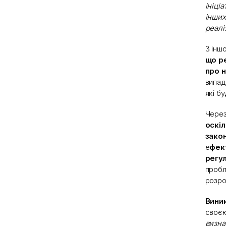
ініці
інших
реалі
З інш
що р
про 
випад
які б
Через
оскі
зако
е
фек
регу
пробл
розро
Вини
своєю
визна