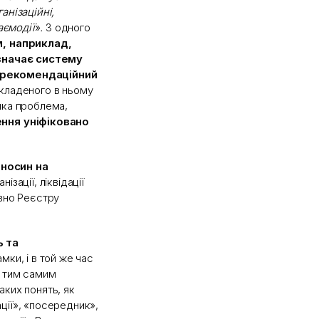
анізаційні,
аємодії
»
.
З одного
, наприклад,
значає систему
ш рекомендаційний
акладеного в ньому
ика проблема,
ння уніфіковано
дносин на
ізації, ліквідації
овно Реєстру
ь та
ки, і в той же час
, тим самим
аких понять, як
ції», «посередник»,