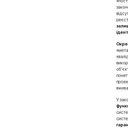
«пост
закон
відсу
реєст
зали
ідент
Окре
«мета
«валі
викор
об’єк
понят
проек
вжива
У зак
функц
систе
систе
гаран