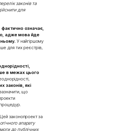
ерелік законів та
дійснити для
в фактично означає,
о, адже мова йде
тньому.
У найгіршому
ше для тих реєстрів,
однорідності,
ше в межах цього
еоднорідності,
х законів, які
зазначити, що
опроекти
 процедур.
Цей законопроект за
огічного апарату
имоги до публічних