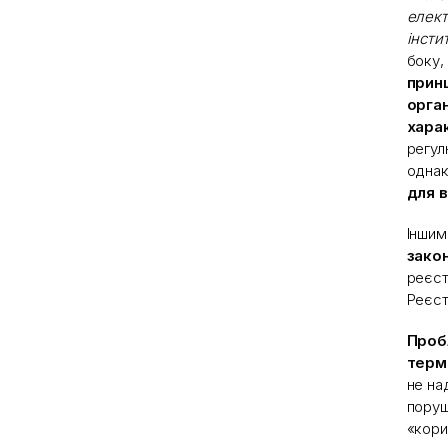
елект
інсти
боку,
прин
орган
хара
регул
одна
для в
Іншим
зако
реєст
Реєст
Проб
термі
не на
поруш
«кори