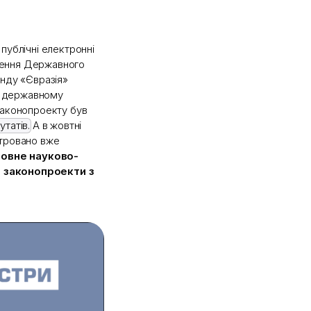
публічні електронні
лення Державного
онду «Євразія»
 у державному
законопроекту був
татів.
А в жовтні
тровано вже
ловне науково-
і законопроекти з