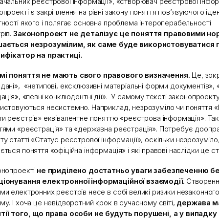
ачальник реєстрової інформації», «створювач реєстрової інфор
опроекті є закріплення на рівні закону поняття пов’язуючого іде
тності якого і полягає основна проблема інтероперабельності
рів.
Законопроект не деталізує це поняття правовими но
шається незрозумілим, як саме буде використовуватися 
ифікатор на практиці.
мі поняття не мають свого правового визначення.
Це, зокр
дані», «нетипові, ексклюзивні матеріальні форми документів», 
дація», «певні конклюдентні дії». У самому тексті законопроект
истовуються несистемно. Наприклад, незрозуміло чи поняття «
ти реєстрів» еквівалентне поняттю «реєстрова інформація». Так
тями «реєстрація» та «державна реєстрація». Потребує дооп
ту статті «Статус реєстрової інформації», оскільки незрозуміло
ється поняття «офіційна інформація» і які правові наслідки це с
онопроекті
не приділено достатньо уваги забезпеченню б
іонування електронної інформаційної взаємодії.
Створенн
ми електронних реєстрів несе в собі великі ризики незаконного
му. І хоча це невідворотний крок в сучасному світі,
держава м
тії того, що права особи не будуть порушені, а у випадк