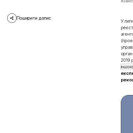
#Зако
Поширити допис
У лип
реєст
агент
(прое
управ
орган
2019 
іншою
експе
реко