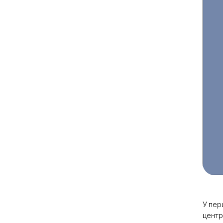
У пер
центр