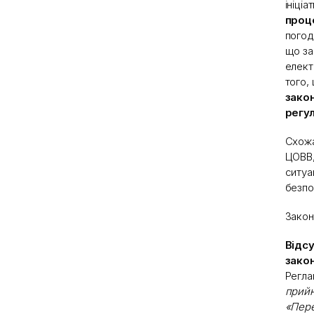
ініці
проце
погод
що за
елект
того,
закон
регу
Схожа
ЦОВВ,
ситуа
безпо
Закон
Відс
закон
Регл
прийн
«Пере