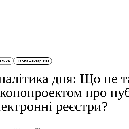
и
ітика
Парламентаризм
налітика дня: Що не та
аконопроектом про пуб
лектронні реєстри?