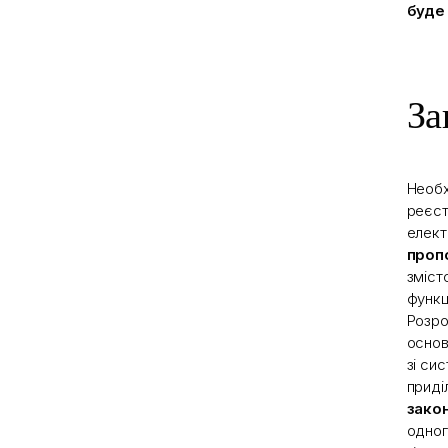
буде
За
Необх
реєст
елект
проп
зміст
функц
Розро
основ
зі си
приді
зако
одног