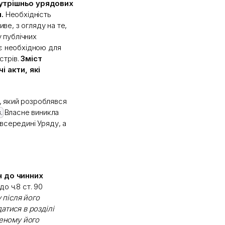
утрішньо урядових
.
Необхідність
е, з огляду на те,
 публічних
 є необхідною для
стрів.
Зміст
і акти, які
, який розроблявся
.
Власне виникла
всередині Уряду, а
н до чинних
о ч.8 ст. 90
 після його
атися в розділі
еному його