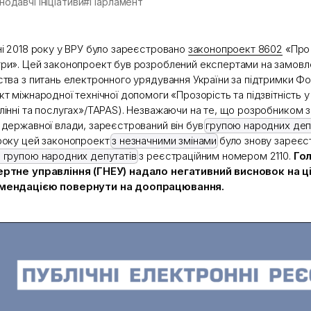
нодавчі ініціативи
#Парламент
ні 2018 року у ВРУ було зареєстровано
законопроект 8602
«Про 
ри». Цей законопроект був розроблений експертами на замов
ства з питань електронного урядування України за підтримки Ф
кт міжнародної технічної допомоги «Прозорість та підзвітність
лінні та послугах»/TAPAS). Незважаючи на те, що розробником 
 державної влади, зареєстрований він був
групою народних депу
року цей законопроект
з незначними змінами
було знову зареєс
 групою народних депутатів
з реєстраційним номером 2110.
Го
ртне управління (ГНЕУ) надало негативний висновок на ц
мендацією повернути на доопрацювання.