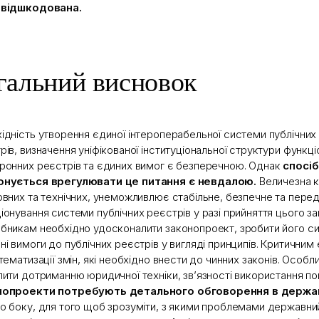
 відшкодована.
гальний висновок
ідність утворення єдиної інтероперабельної системи публічних
рів, визначення уніфікованої інституціональної структури функц
ронних реєстрів та єдиних вимог є безперечною. Однак
спосіб
онується врегулювати це питання є невдалою.
Величезна к
овних та технічних, унеможливлює стабільне, безпечне та пере
іонування системи публічних реєстрів у разі прийняття цього з
бникам необхідно удосконалити законопроект, зробити його си
ні вимоги до публічних реєстрів у вигляді принципів. Критични
стематизації змін, які необхідно внести до чинних законів. Особл
лити дотриманню юридичної техніки, зв’язності використання по
нопроекти потребують детального обговорення в держа
о боку, для того щоб зрозуміти, з якими проблемами державни