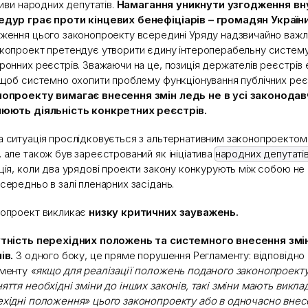
ативи народних депутатів.
Намагання уникнути узгодження вн
дур грає проти кінцевих бенефіціарів – громадян України
ження цього законопроекту всередині Уряду надзвичайно важлив
копроект претендує утворити єдину інтероперабельну систему
ронних реєстрів. Зважаючи на це, позиція держателів реєстрів
 щоб системно охопити проблему функціонування публічних реє
опроекту вимагає внесення змін ледь не в усі законодавч
люють діяльність конкретних реєстрів.
 ситуація прослідковується з альтернативним законопроектом
 але також був зареєстрований як ініціатива
народних депутатів
ція, коли два урядові проекти закону конкурують між собою не 
середньо в залі пленарних засідань.
опроект викликає
низку критичних зауважень.
утність перехідних положень та системного внесення змі
ів.
З одного боку, це пряме порушення Регламенту: відповідно д
аменту
«якщо для реалізації положень поданого законопроекту
яття необхідні зміни до інших законів, такі зміни мають виклад
хідні положення» цього законопроекту або в одночасно внес