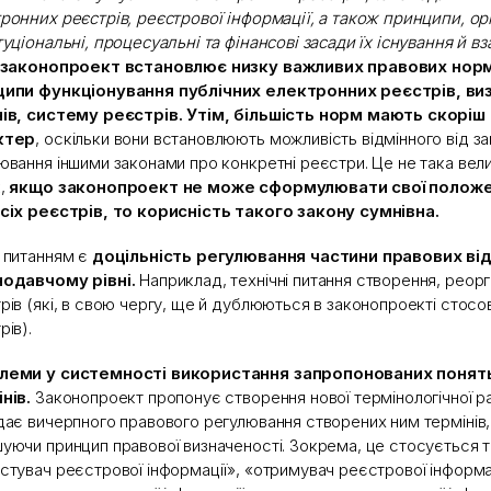
ронних реєстрів, реєстрової інформації, а також принципи, орг
туціональні, процесуальні та фінансові засади їх існування й вз
законопроект встановлює низку важливих правових норм
ципи функціонування публічних електронних реєстрів, ви
ів, систему реєстрів. Утім, більшість норм мають скорі
ктер
, оскільки вони встановлюють можливість відмінного від з
ювання іншими законами про конкретні реєстри. Це не така вел
к,
якщо законопроект не може сформулювати свої положе
сіх реєстрів, то корисність такого закону сумнівна.
 питанням є
доцільність регулювання частини правових ві
нодавчому рівні.
Наприклад, технічні питання створення, реорган
рів (які, в свою чергу, ще й дублюються в законопроекті стос
рів).
леми у системності використання запропонованих понят
нів.
Законопроект пропонує створення нової термінологічної рам
дає вичерпного правового регулювання створених ним термінів
уючи принцип правової визначеності. Зокрема, це стосується т
стувач реєстрової інформації», «отримувач реєстрової інформа