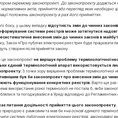
атором окремому законопроекті. До законопроекту додається п
 нормативних актів, прийняття або перегляд яких необхідно з
зації положень законопроекту в разі його прийняття».
ого боку, у цьому випадку
відсутність змін до чинних законі
еформування системи реєстрів може затягнутися надовг
несистематичне внесення змін до чинних законів в майбу
ку, Закон «Про публічні електронні реєстри» буде працювати ли
удуть створені після прийняття закону.
 це законопроект
не вирішує проблему термінологічної не
льки єдиний термінологічний апарат використовується ли
нопроекту.
З точки зору вирішення проблеми термінологічної н
тивнішим був би законопроект про внесення змін до чинни
люють функціонування конкретних реєстрів.
Варто ще раз 
ема використання різної термінології не постала б, якби закон
блялися та погоджувалися в Уряді відповідно до Регламентних
кає питання доцільності прийняття цього законопроекту.
 природою є рамковим та мав би «
на основі єдиного термінол
чити систему публічних електронних реєстрів, законодавчі в