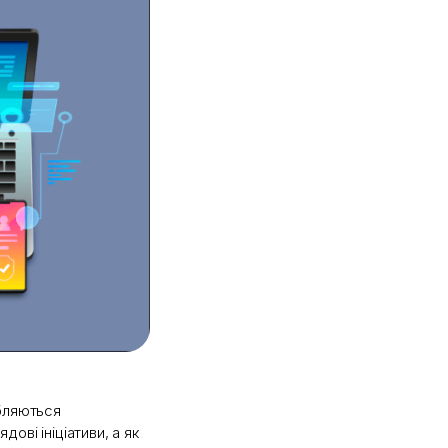
обляються
ові ініціативи, а як