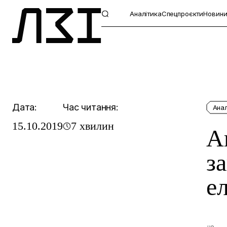
Аналітика
Спецпроєкти
Новин
Дата:
Час читання:
Анал
15.10.2019
7 хвилин
А
з
е