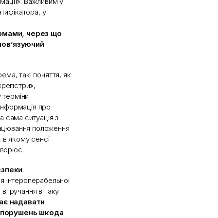
мації». Важливим у
нтифікатора, у
рмами, через що
пов’язуючий
ема, такі поняття, як
«регістри»,
у терміни
Інформація про
а сама ситуація з
рацювання положення
, в якому сенсі
творює.
езпеки
я інтероперабельної
 втручання в таку
ає надавати
у порушень шкода