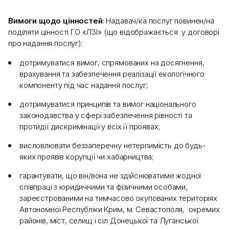
Вимоги щодо цінностей
: Надавач/ка послуг повинен/на
поділяти цінності ГО «ЛЗІ» (що відображається у договорі
про надання послуг):
дотримуватися вимог, спрямованих на досягнення,
врахування та забезпечення реалізації екологічного
компоненту під час надання послуг;
дотримуватися принципів та вимог національного
законодавства у сфері забезпечення рівності та
протидії дискримінації у всіх її проявах;
висловлювати беззаперечну нетерпимість до будь-
яких проявів корупції чи хабарництва;
гарантувати, що він/вона не здійснюватиме жодної
співпраці з юридичними та фізичними особами,
зареєстрованими на тимчасово окупованих територіях
Автономної Республіки Крим, м. Севастополя, окремих
районів, міст, селищ і сіл Донецької та Луганської