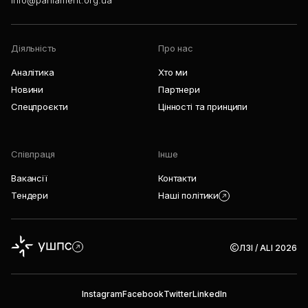
info@parliament.org.ua
Діяльність
Про нас
Аналітика
Хто ми
Новини
Партнери
Спецпроєкти
Цінності та принципи
Співпраця
Інше
Вакансії
Контакти
Тендери
Наші політики
ЛЗІ / ALI 2026
Instagram
Facebook
Twitter
LinkedIn