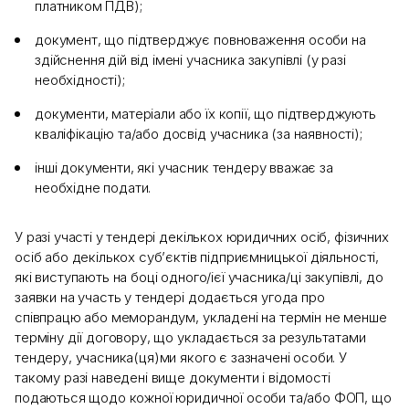
платником ПДВ);
документ, що підтверджує повноваження особи на
здійснення дій від імені учасника закупівлі (у разі
необхідності);
документи, матеріали або їх копії, що підтверджують
кваліфікацію та/або досвід учасника (за наявності);
інші документи, які учасник тендеру вважає за
необхідне подати.
У разі участі у тендері декількох юридичних осіб, фізичних
осіб або декількох суб’єктів підприємницької діяльності,
які виступають на боці одного/ієї учасника/ці закупівлі, до
заявки на участь у тендері додається угода про
співпрацю або меморандум, укладені на термін не менше
терміну дії договору, що укладається за результатами
тендеру, учасника(ця)ми якого є зазначені особи. У
такому разі наведені вище документи і відомості
подаються щодо кожної юридичної особи та/або ФОП, що