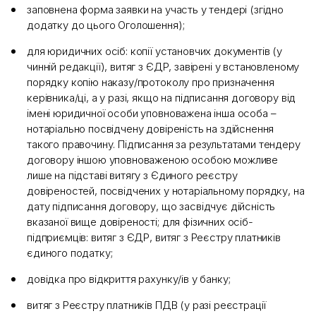
заповнена форма заявки на участь у тендері (згідно
додатку до цього Оголошення);
для юридичних осіб: копії установчих документів (у
чинній редакції), витяг з ЄДР, завірені у встановленому
порядку копію наказу/протоколу про призначення
керівника/ці, а у разі, якщо на підписання договору від
імені юридичної особи уповноважена інша особа –
нотаріально посвідчену довіреність на здійснення
такого правочину. Підписання за результатами тендеру
договору іншою уповноваженою особою можливе
лише на підставі витягу з Єдиного реєстру
довіреностей, посвідчених у нотаріальному порядку, на
дату підписання договору, що засвідчує дійсність
вказаної вище довіреності; для фізичних осіб-
підприємців: витяг з ЄДР, витяг з Реєстру платників
єдиного податку;
довідка про відкриття рахунку/ів у банку;
витяг з Реєстру платників ПДВ (у разі реєстрації