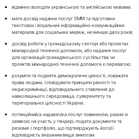
відмінно володіти українською та англійською мовами;
мати досвід надання послуг SMM та підготовки
текстових і візуальних інформаційно-комунікаційних
матеріалів для соціальних мереж, не менше двох років;
досвід роботи у громадському секторі або проектах
міжнародної технічної допомоги, або надання послуг
для організацій громадянського суспільства чи
проектів міжнародної технічної допомоги є перевагою;
розуміти та поділяти демократичні цінності, поважати
права людини, сповідувати принципи рівності та
недискримінації, відповідального ставлення до
навколишнього середовища, суверенітету та
територіальної цілісності України;
потенційний/а надавач/ка послуг повинен/на, разом із
заявкою на участь у тендері, подати документи та
резюме / портфоліо, що підтверджують його/її
відповідність вказаним вище вимогам.