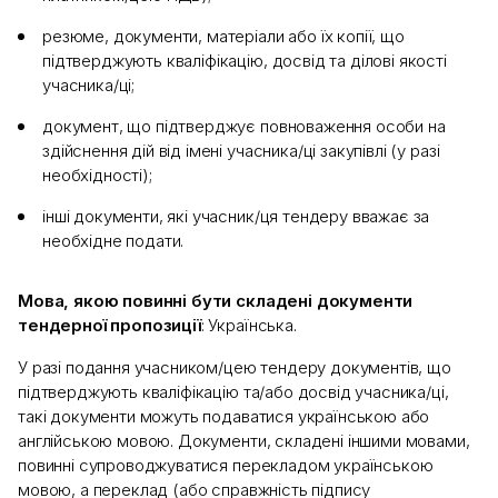
резюме, документи, матеріали або їх копії, що
підтверджують кваліфікацію, досвід та ділові якості
учасника/ці;
документ, що підтверджує повноваження особи на
здійснення дій від імені учасника/ці закупівлі (у разі
необхідності);
інші документи, які учасник/ця тендеру вважає за
необхідне подати.
Мова, якою повинні бути складені документи
тендерної пропозиції
: Українська.
У разі подання учасником/цею тендеру документів, що
підтверджують кваліфікацію та/або досвід учасника/ці,
такі документи можуть подаватися українською або
англійською мовою. Документи, складені іншими мовами,
повинні супроводжуватися перекладом українською
мовою, а переклад (або справжність підпису