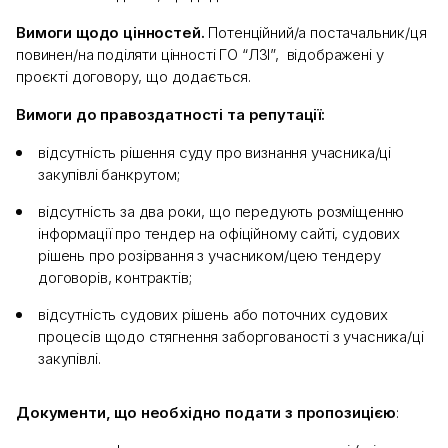
Вимоги щодо цінностей.
Потенційний/а постачальник/ця
повинен/на поділяти цінності ГО “ЛЗІ”, відображені у
проєкті договору, що додається.
Вимоги до правоздатності та репутації:
відсутність рішення суду про визнання учасника/ці
закупівлі банкрутом;
відсутність за два роки, що передують розміщенню
інформації про тендер на офіційному сайті, судових
рішень про розірвання з учасником/цею тендеру
договорів, контрактів;
відсутність судових рішень або поточних судових
процесів щодо стягнення заборгованості з учасника/ці
закупівлі.
Документи, що необхідно подати з пропозицією
: