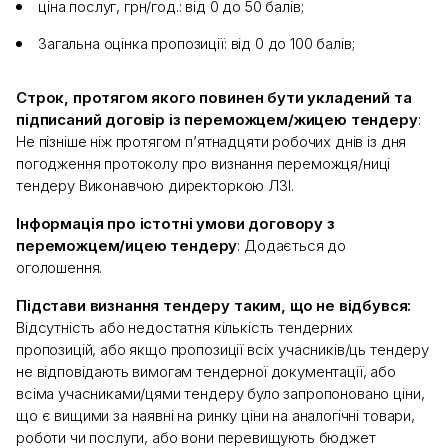
ціна послуг, грн/год.: від 0 до 50 балів;
Загальна оцінка пропозиції: від 0 до 100 балів;
Строк, протягом якого повинен бути укладений та
підписаний договір із переможцем/жицею тендеру
:
Не пізніше ніж протягом п’ятнадцяти робочих днів із дня
погодження протоколу про визнання переможця/ниці
тендеру Виконавчою директоркою ЛЗІ.
Інформація про істотні умови договору з
переможцем/ицею тендеру
: Додається до
оголошення.
Підстави визнання тендеру таким, що не відбувся:
Відсутність або недостатня кількість тендерних
пропозицій, або якщо пропозиції всіх учасників/ць тендеру
не відповідають вимогам тендерної документації, або
всіма учасниками/цями тендеру було запропоновано ціни,
що є вищими за наявні на ринку ціни на аналогічні товари,
роботи чи послуги, або вони перевищують бюджет