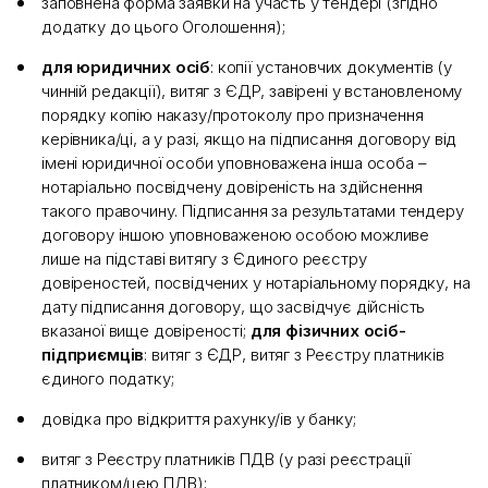
заповнена форма заявки на участь у тендері (згідно
додатку до цього Оголошення);
для юридичних осіб
: копії установчих документів (у
чинній редакції), витяг з ЄДР, завірені у встановленому
порядку копію наказу/протоколу про призначення
керівника/ці, а у разі, якщо на підписання договору від
імені юридичної особи уповноважена інша особа –
нотаріально посвідчену довіреність на здійснення
такого правочину. Підписання за результатами тендеру
договору іншою уповноваженою особою можливе
лише на підставі витягу з Єдиного реєстру
довіреностей, посвідчених у нотаріальному порядку, на
дату підписання договору, що засвідчує дійсність
вказаної вище довіреності;
для фізичних осіб-
підприємців
: витяг з ЄДР, витяг з Реєстру платників
єдиного податку;
довідка про відкриття рахунку/ів у банку;
витяг з Реєстру платників ПДВ (у разі реєстрації
платником/цею ПДВ);