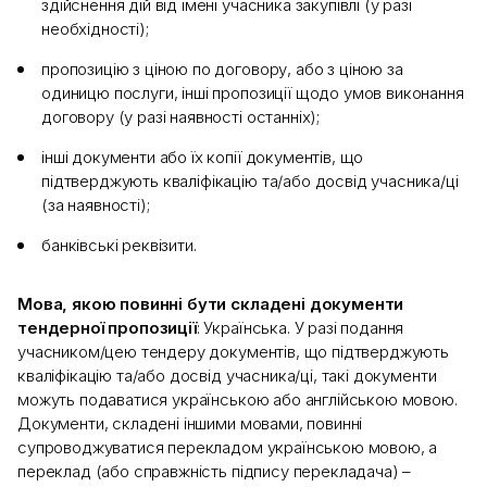
здійснення дій від імені учасника закупівлі (у разі
необхідності);
пропозицію з ціною по договору, або з ціною за
одиницю послуги, інші пропозиції щодо умов виконання
договору (у разі наявності останніх);
інші документи або їх копії документів, що
підтверджують кваліфікацію та/або досвід учасника/ці
(за наявності);
банківські реквізити.
Мова, якою повинні бути складені документи
тендерної пропозиції
: Українська. У разі подання
учасником/цею тендеру документів, що підтверджують
кваліфікацію та/або досвід учасника/ці, такі документи
можуть подаватися українською або англійською мовою.
Документи, складені іншими мовами, повинні
супроводжуватися перекладом українською мовою, а
переклад (або справжність підпису перекладача) –