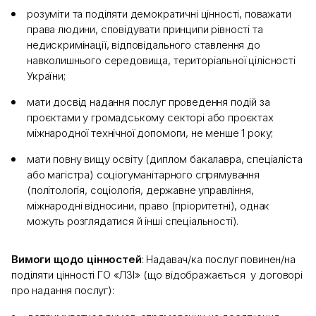
розуміти та поділяти демократичні цінності, поважати
права людини, сповідувати принципи рівності та
недискримінації, відповідального ставлення до
навколишнього середовища, територіальної цілісності
України;
мати досвід надання послуг проведення подій за
проєктами у громадському секторі або проєктах
міжнародної технічної допомоги, не менше 1 року;
мати повну вищу освіту (диплом бакалавра, спеціаліста
або магістра) соціогуманітарного спрямування
(політологія, соціологія, державне управління,
міжнародні відносини, право (пріоритетні), однак
можуть розглядатися й інші спеціальності).
Вимоги щодо цінностей
: Надавач/ка послуг повинен/на
поділяти цінності ГО «ЛЗІ» (що відображається у договорі
про надання послуг):