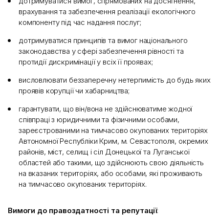
дотримуватися вимог, спрямованих на досягнення,
врахування та забезпечення реалізації екологічного
компоненту під час надання послуг;
дотримуватися принципів та вимог національного
законодавства у сфері забезпечення рівності та
протидії дискримінації у всіх її проявах;
висловлювати беззаперечну нетерпимість до будь яких
проявів корупції чи хабарництва;
гарантувати, що він/вона не здійснюватиме жодної
співпраці з юридичними та фізичними особами,
зареєстрованими на тимчасово окупованих територіях
Автономної Республіки Крим, м. Севастополя, окремих
районів, міст, селищ і сіл Донецької та Луганської
областей або такими, що здійснюють свою діяльність
на вказаних територіях, або особами, які проживають
на тимчасово окупованих територіях.
Вимоги до правоздатності та репутації
: