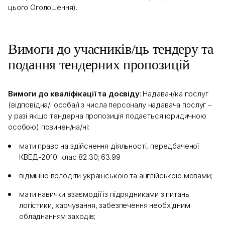
цього Оголошення).
Вимоги до учасників/ць тендеру та
подання тендерних пропозицій
Вимоги до кваліфікації та досвіду
: Надавач/ка послуг
(відповідна/і особа/і з числа персоналу надавача послуг –
у разі якщо тендерна пропозиція подається юридичною
особою) повинен/на/ні:
мати право на здійснення діяльності, передбаченої
КВЕД-2010: клас 82.30; 63.99
відмінно володіти українською та англійською мовами;
мати навички взаємодії із підрядниками з питань
логістики, харчування, забезпечення необхідним
обладнанням заходів;