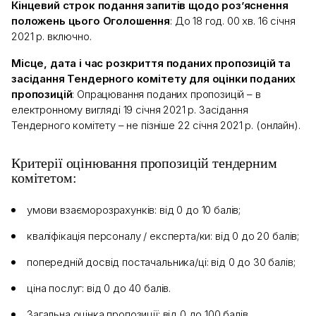
Кінцевий строк подання запитів щодо роз’яснення
положень цього Оголошення
: До 18 год. 00 хв. 16 січня
2021 р. включно.
Місце, дата і час розкриття поданих пропозицій та
засідання Тендерного комітету для оцінки поданих
пропозицій
: Опрацювання поданих пропозицій – в
електронному вигляді 19 січня 2021 р. Засідання
Тендерного комітету – не пізніше 22 січня 2021 р. (онлайн).
Критерії оцінювання пропозицій тендерним
комітетом:
умови взаєморозрахунків: від 0 до 10 балів;
кваліфікація персоналу / експерта/ки: від 0 до 20 балів;
попередній досвід постачальника/ці: від 0 до 30 балів;
ціна послуг: від 0 до 40 балів.
Загальна оцінка пропозиції: від 0 до 100 балів.