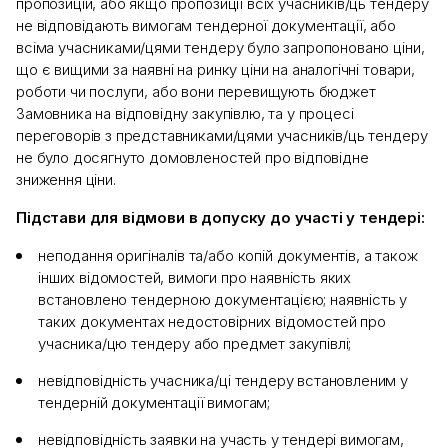
пропозицій, або якщо пропозиції всіх учасників/ць тендеру
не відповідають вимогам тендерної документації, або
всіма учасниками/цями тендеру було запропоновано ціни,
що є вищими за наявні на ринку ціни на аналогічні товари,
роботи чи послуги, або вони перевищують бюджет
Замовника на відповідну закупівлю, та у процесі
переговорів з представниками/цями учасників/ць тендеру
не було досягнуто домовленостей про відповідне
зниження ціни.
Підстави для відмови в допуску до участі у тендері:
неподання оригіналів та/або копій документів, а також
інших відомостей, вимоги про наявність яких
встановлено тендерною документацією; наявність у
таких документах недостовірних відомостей про
учасника/цю тендеру або предмет закупівлі;
невідповідність учасника/ці тендеру встановленим у
тендерній документації вимогам;
невідповідність заявки на участь у тендері вимогам,