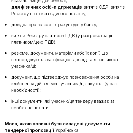
вказаної вище довіреності;
для фізичних осіб-підприємців
: витяг з ЄДР, витяг з
Реєстру платників єдиного податку;
довідка про відкриття рахунку/ів у банку;
витяг з Реєстру платників ПДВ (у разі реєстрації
платником/цею ПДВ);
резюме, документи, матеріали або їх копії, що
підтверджують кваліфікацію, досвід та ділові якості
учасника/ці;
документ, що підтверджує повноваження особи на
здійснення дій від імені учасника/ці закупівлі (у разі
необхідності);
інші документи, які учасник/ця тендеру вважає за
необхідне подати.
Мова, якою повинні бути складені документи
тендерної пропозиції
: Українська.