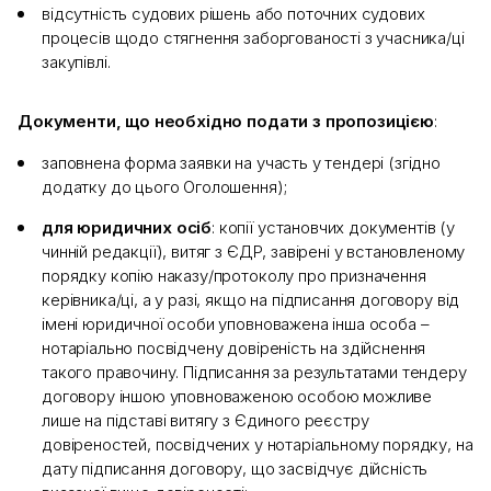
відсутність судових рішень або поточних судових
процесів щодо стягнення заборгованості з учасника/ці
закупівлі.
Документи, що необхідно подати з пропозицією
:
заповнена форма заявки на участь у тендері (згідно
додатку до цього Оголошення);
для юридичних осіб
: копії установчих документів (у
чинній редакції), витяг з ЄДР, завірені у встановленому
порядку копію наказу/протоколу про призначення
керівника/ці, а у разі, якщо на підписання договору від
імені юридичної особи уповноважена інша особа –
нотаріально посвідчену довіреність на здійснення
такого правочину. Підписання за результатами тендеру
договору іншою уповноваженою особою можливе
лише на підставі витягу з Єдиного реєстру
довіреностей, посвідчених у нотаріальному порядку, на
дату підписання договору, що засвідчує дійсність