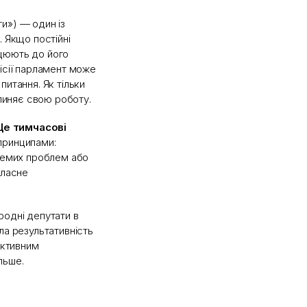
ти») — один із
. Якщо постійні
ацюють до його
ісії парламент може
итання. Як тільки
ипиняє свою роботу.
Це тимчасові
принципами:
кремих проблем або
власне
родні депутати в
ла результативність
ективним
льше.