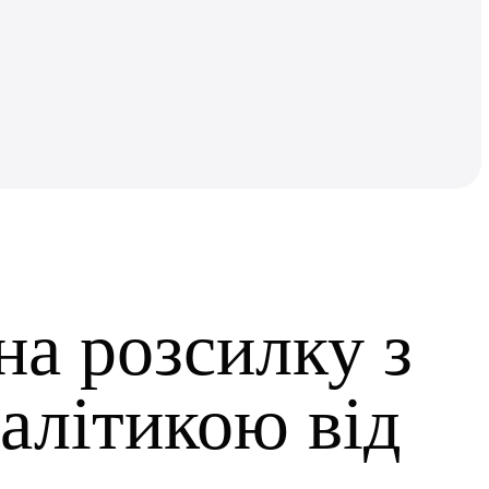
на розсилку з
алітикою від