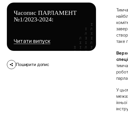
Тимча
Часопис ПАРЛАМЕНТ
найбі
№1/2023-2024:
коміт
завер
створ
Читати випуск
таке 
Верхо
спеці
Поширити допис
тимча
робот
парла
У цьо
межах
їхньо
інстр