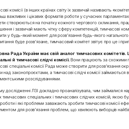
сові комісії (в інших країнах світу їх зазвичай називають «коміте
льш важливих і цікавих форматів роботи у сучасних парламентах
ети створюються на початку кожного чергового скликання, пр
шення і зазвичай мають чітку сферу компетенцій, тимчасові ком
ити у будь-який момент для розв’язання будь-якого нагального п
питання буде розв’язане, тимчасовий комітет звітує про це і пр
вна Рада України має свій аналог тимчасових комітетів. 
альні й тимчасові слідчі комісії.
Вони працюють за схожими 
сові спеціальні комісії Рада може створити для розв’язання о
и над законопроєктами, а тимчасові слідчі комісії займаються 
ментськими розслідуваннями.
му дослідженні ЛЗІ докладно проаналізувала, чим займалися на
 тимчасових спеціальних і тимчасових слідчих комісій, якою бу
ї роботи і які проблеми заважають зробити тимчасові комісії еф
ументом для розв’язання проблем, що хвилюють виборців найбі