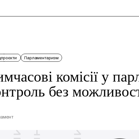
и
цпроєкти
Парламентаризм
имчасові комісії у пар
онтроль без можливос
ламент