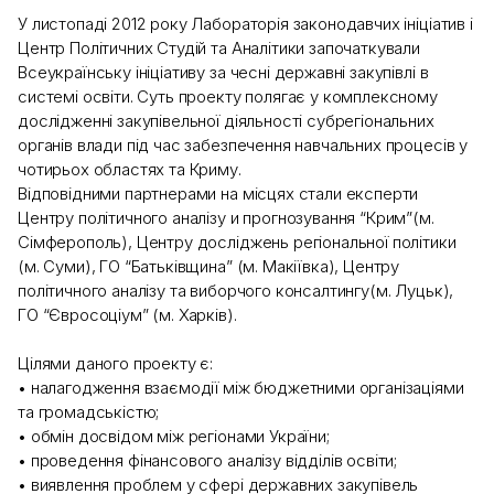
У листопаді 2012 року Лабораторія законодавчих ініціатив і
Центр Політичних Студій та Аналітики започаткували
Всеукраїнську ініціативу за чесні державні закупівлі в
системі освіти. Суть проекту полягає у комплексному
дослідженні закупівельної діяльності субрегіональних
органів влади під час забезпечення навчальних процесів у
чотирьох областях та Криму.
Відповідними партнерами на місцях стали експерти
Центру політичного аналізу и прогнозування “Крим”(м.
Сімферополь), Центру досліджень регіональної політики
(м. Суми), ГО “Батьківщина” (м. Макіївка), Центру
політичного аналізу та виборчого консалтингу(м. Луцьк),
ГО “Євросоціум” (м. Харків).
Цілями даного проекту є:
• налагодження взаємодії між бюджетними організаціями
та громадськістю;
• обмін досвідом між регіонами України;
• проведення фінансового аналізу відділів освіти;
• виявлення проблем у сфері державних закупівель