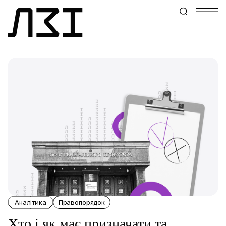
Аналітика
Правопорядок
Хто і як має призначати та