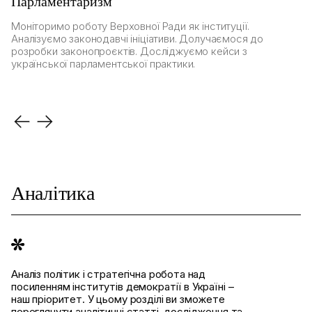
Парламентаризм
Н
Моніторимо роботу Верховної Ради як інституції.
О
Аналізуємо законодавчі ініціативи. Долучаємося до
ро
розробки законопроєктів. Досліджуємо кейси з
єв
української парламентської практики.
ви
Аналітика
Аналіз політик і стратегічна робота над
посиленням інститутів демократії в Україні –
наш пріоритет. У цьому розділі ви зможете
переглянути аналітичні статті, дослідження та