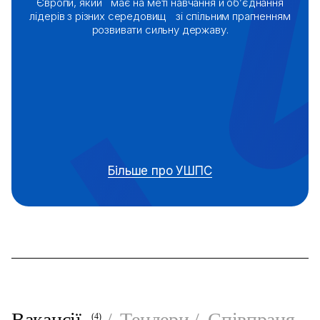
Європи,
який має на меті навчання й об’єднання
лідерів з різних середовищ
зі спільним прагненням
розвивати сильну державу.
Більше про УШПС
Вакансії
Тендери
Співпраця
(4)