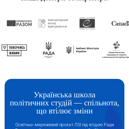
Українська школа
політичних студій — спільнота,
що втілює зміни
Освітньо-мережевий проєкт ЛЗІ під егідою Ради