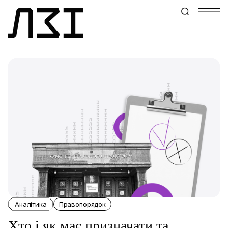
Аналітика
Правопорядок
Хто і як має призначати та