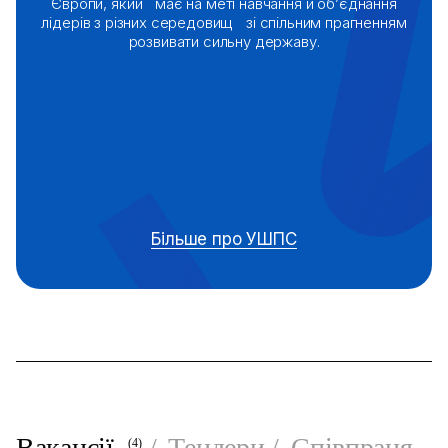
Європи,
який має на меті навчання й об’єднання
лідерів з різних середовищ
зі спільним прагненням
розвивати сильну державу.
Більше про УШПС
Вакансії
Тендери
Співпраця
(4)