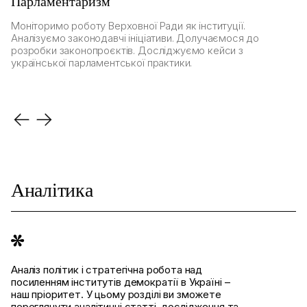
Парламентаризм
Н
Моніторимо роботу Верховної Ради як інституції.
О
Аналізуємо законодавчі ініціативи. Долучаємося до
ро
розробки законопроєктів. Досліджуємо кейси з
єв
української парламентської практики.
ви
Аналітика
Аналіз політик і стратегічна робота над
посиленням інститутів демократії в Україні –
наш пріоритет. У цьому розділі ви зможете
переглянути аналітичні статті, дослідження та