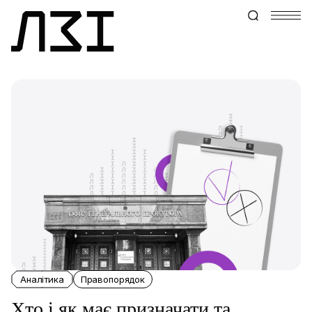
Аналітика
Правопорядок
Хто і як має призначати та