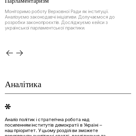
Парламентаризм
Н
Моніторимо роботу Верховної Ради як інституції.
О
Аналізуємо законодавчі ініціативи. Долучаємося до
ро
розробки законопроєктів. Досліджуємо кейси з
єв
української парламентської практики.
ви
Аналітика
Аналіз політик і стратегічна робота над
посиленням інститутів демократії в Україні –
наш пріоритет. У цьому розділі ви зможете
переглянути аналітичні статті, дослідження та